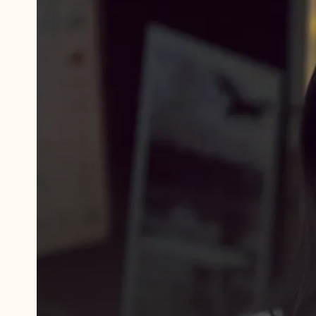
Lire
la
vidéo:
https://youtu.be/x2wSGryAuOw