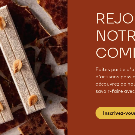
REJO
NOT
COM
Faites partie d
d'artisans passi
découvrez de nou
savoir-faire avec
Inscrivez-vou