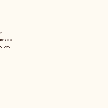
 à
ment de
ue pour