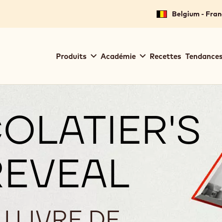
Belgium - Fran
Main
Produits
Académie
Recettes
Tendances
navigation
Callebaut
OLATIER'S
REVEAL
 LIVRE DE