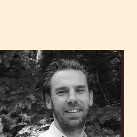
Hidde
de
Brabander