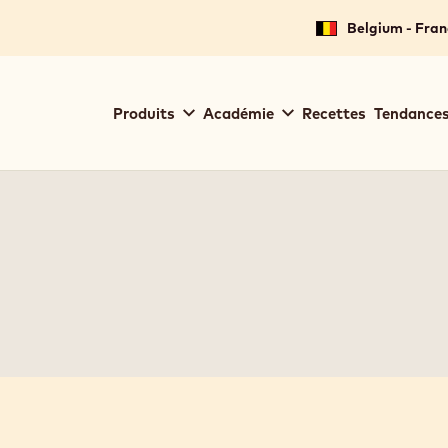
Belgium - Fran
Main
Produits
Académie
Recettes
Tendances
navigation
Callebaut