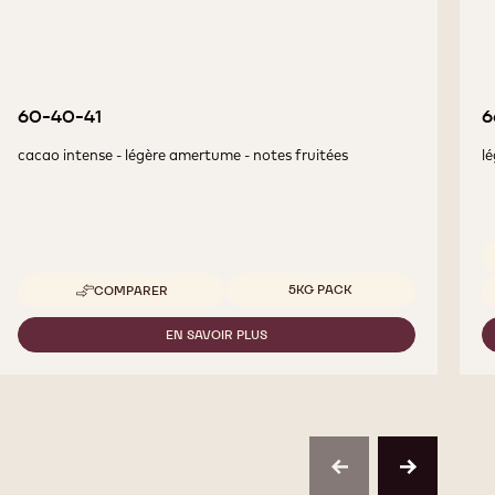
60-40-41
6
cacao intense - légère amertume - notes fruitées
l
Tailles disponibles
Ta
5KG PACK
COMPARER
-
60-
40-
EN SAVOIR PLUS
-
41
60-
40-
41
previous
next