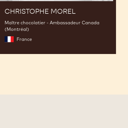
CHRISTOPHE MOREL
Maître chocolatier - Ambassadeur Canada
(Montréal)
France