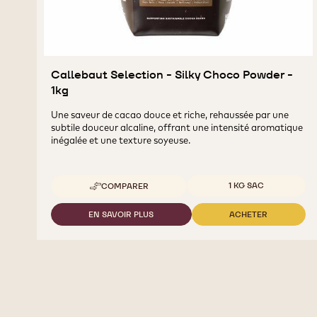
Callebaut Selection - Silky Choco Powder -
1kg
Une saveur de cacao douce et riche, rehaussée par une
subtile douceur alcaline, offrant une intensité aromatique
inégalée et une texture soyeuse.
Tailles disponibles
1 KG SAC
COMPARER
-
CALLEBAUT
SELECTION
EN SAVOIR PLUS
ACHETER
-
-
-
CALLEBAUT
CALLEBAUT
SILKY
SELECTION
SELECTION
CHOCO
-
-
POWDER
SILKY
SILKY
-
CHOCO
CHOCO
1KG
POWDER
POWDER
-
-
1KG
1KG