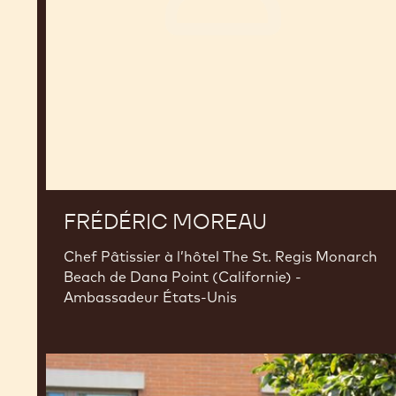
FRÉDÉRIC MOREAU
Chef Pâtissier à l’hôtel The St. Regis Monarch
Beach de Dana Point (Californie) -
Ambassadeur États-Unis
Ciro
Fraddanno