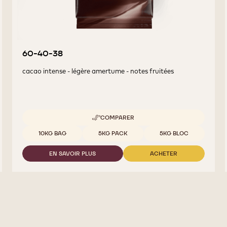
60-40-38
cacao intense - légère amertume - notes fruitées
COMPARER
-
60-
Tailles disponibles
10KG BAG
5KG PACK
5KG BLOC
40-
38
EN SAVOIR PLUS
ACHETER
-
-
60-
60-
40-
40-
38
38