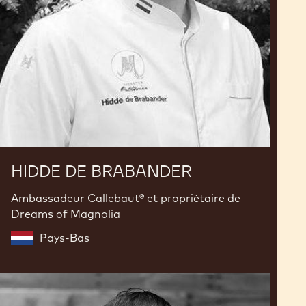
HIDDE DE BRABANDER
Ambassadeur Callebaut® et propriétaire de
Dreams of Magnolia
Pays-Bas
Christophe
Morel