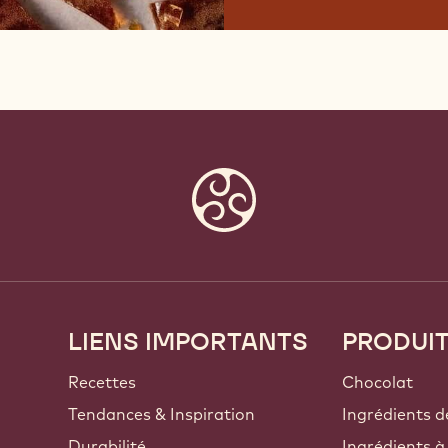
LIENS IMPORTANTS
PRODUI
Footer
Callebaut
Recettes
Chocolat
Tendances & Inspiration
Ingrédients d
Durabilité
Ingrédients à