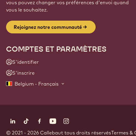
vous pouvez changer vos préférences d'envoi quand
vous le souhaitez.
Rejoignez notre communauté
COMPTES ET PARAMÈTRES
S'identifier
S'inscrire
Belgium - Français
Suivez-nous
LinkedIn
TikTok
Opens in a new window.
Facebook
Opens in a new window.
YouTube
Opens in a new window.
Instagram
Opens in a new window.
Opens in a new wi
Footer
© 2021 - 2026
Callebaut
.
tous droits réservés
Termes & 