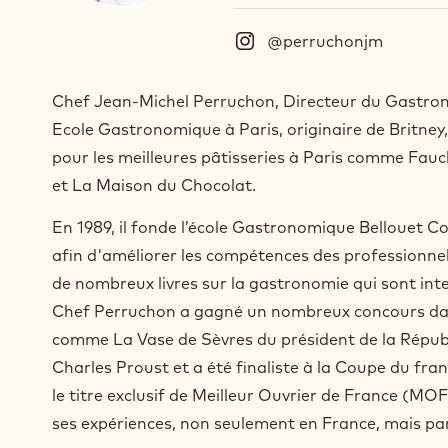
@perruchonjm
(
I
n
Chef Jean-Michel Perruchon, Directeur du Gastron
s
Ecole Gastronomique à Paris, originaire de Britney, F
t
a
pour les meilleures pâtisseries à Paris comme Fau
g
et La Maison du Chocolat.
r
a
En 1989, il fonde l’école Gastronomique Bellouet Co
m
afin d'améliorer les compétences des professionnels
)
de nombreux livres sur la gastronomie qui sont inte
.
O
Chef Perruchon a gagné un nombreux concours da
p
comme La Vase de Sèvres du président de la Répub
e
Charles Proust et a été finaliste à la Coupe du franç
n
s
le titre exclusif de Meilleur Ouvrier de France (MOF
i
ses expériences, non seulement en France, mais pa
n