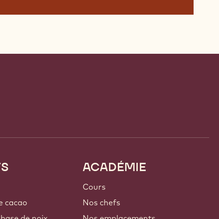
TS
ACADÉMIE
Cours
e cacao
Nos chefs
 base de noix
Nos emplacements