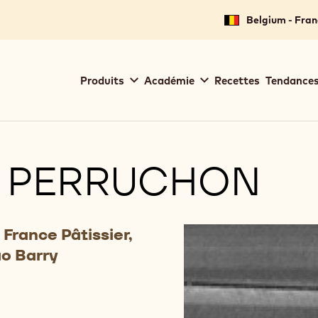
Belgium - Fran
Main
Produits
Académie
Recettes
Tendances
navigation
Callebaut
L PERRUCHON
 France Pâtissier,
o Barry