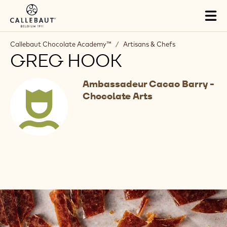
Skip to main content
Tog
mai
nav
Callebaut Chocolate Academy™
/
Artisans & Chefs
GREG HOOK
Ambassadeur Cacao Barry -
Chocolate Arts