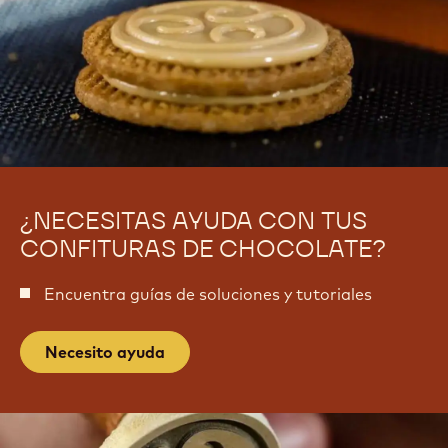
i
n
a
t
n
s
t
s
¿NECESITAS AYUDA CON TUS
CONFITURAS DE CHOCOLATE?
Encuentra guías de soluciones y tutoriales
Necesito ayuda