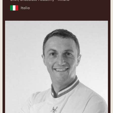
Italia
Luc
Debove