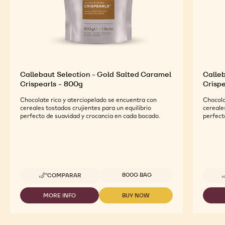
Callebaut Selection - Gold Salted Caramel
Calle
Crispearls - 800g
Crispe
Chocolate rico y aterciopelado se encuentra con
Chocola
cereales tostados crujientes para un equilibrio
cereale
perfecto de suavidad y crocancia en cada bocado.
perfect
Tamaños disponibles
800G BAG
COMPARAR
-
CALLEBAUT
SELECTION
MORE INFO
BUY NOW
-
-
-
CALLEBAUT
CALLEBAUT
GOLD
SELECTION
SELECTION
SALTED
-
-