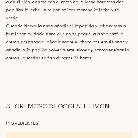
400 g
Azúcar moreno
200 g
Callebaut CHOCOLATE BLANCO -
CALLEBAUT W2 - 5 KG - BLOQUE
40 g
Té verde
PREPARACIÓN
:
CREMA
DE
Poner en un cazo toda la nata y la mitad de la leche y llevar
TÉ
a ebullición, aparte con el resto de la leche haremos dos
VERDE:
papillas 1ª leche , almidón,azúcar moreno 2ª leche y té
verde.
Cuando hierva la nata añadir el 1ª papilla y volveremos a
hervir con cuidado para que no se pegue, cuando esté la
crema preparada , añadir sobre el chocolate emulsionar y
añadir la 2ª papilla, volver a emulsionar y homogeneizar la
crema , guardar en frío durante 24 horas.