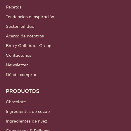
¡Únete hoy mismo a nuestra comunidad!
CUENTAS Y CONFIGURACIÓN
Entrar
¡Inscríbete ahora!
Iberia - Español
ENLACES IMPORTANTES
Footer
Callebaut
Recetas
Tendencias e Inspiración
Sostenibilidad
Acerca de nosotros
Barry Callebaut Group
Contáctanos