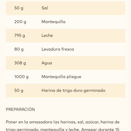
INGREDIENTES
:
BOLLERÍA
HOJALDRADA
500 g
Harina floja
1450 g
Harina gran fuerza
212 g
Azúcar
8 g
Miel
50 g
Sal
200 g
Mantequilla
795 g
Leche
80 g
Levadura fresca