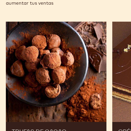
-
-
W2
W2
-
-
previous
next
2,5
2,5
KG
KG
-
-
CALLETS
CALLETS
RECETAS
Amplía tu menú para deleitar a tus clientes y
aumentar tus ventas
Trufas
Opéra
de
cacao