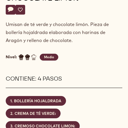
Alejandro
ALEJANDRO GARCIA
Garcia
UMISAN DE TÉ VERDE Y
CHOCOLATE LIMÓN
Actions
Escriba un comentario
- UMISAN DE TÉ VERDE Y CHOCOLATE LIMÓN
Guardar
- UMISAN DE TÉ VERDE Y CHOCOLATE LIMÓN
Umisan de té verde y chocolate limón. Pieza de
bollería hojaldrada elaborada con harinas de
Aragón y relleno de chocolate.