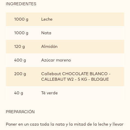
Fermentar a 27 grados a 80% de humedad.
Hornear a 175ºC con peso durante 23 min y luego a 175ºC
sin peso 3 minutos.
CREMA DE TÉ VERDE:
INGREDIENTES
:
CREMA
DE
1000 g
Leche
TÉ
VERDE:
1000 g
Nata
120 g
Almidón