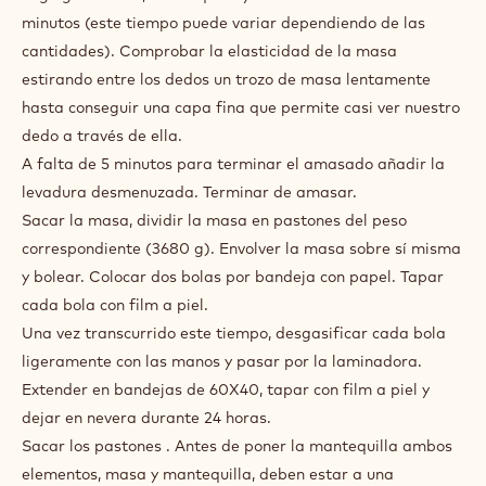
308 g
Agua
1000 g
Mantequilla pliegue
50 g
Harina de trigo duro germinado
PREPARACIÓN
:
BOLLERÍA
HOJALDRADA
Poner en la amasadora las harinas, sal, azúcar, harina de
trigo germinado, mantequilla y leche. Amasar durante 15
minutos (este tiempo puede variar dependiendo de las
cantidades). Comprobar la elasticidad de la masa
estirando entre los dedos un trozo de masa lentamente
hasta conseguir una capa fina que permite casi ver nuestro
dedo a través de ella.
A falta de 5 minutos para terminar el amasado añadir la
levadura desmenuzada. Terminar de amasar.