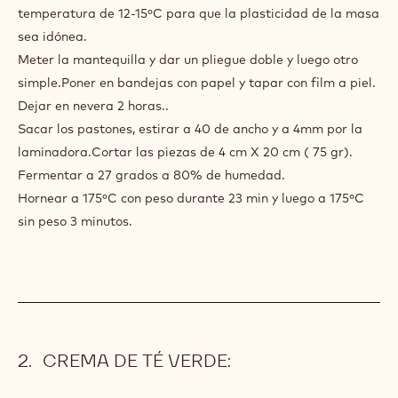
Sacar la masa, dividir la masa en pastones del peso
correspondiente (3680 g). Envolver la masa sobre sí misma
y bolear. Colocar dos bolas por bandeja con papel. Tapar
cada bola con film a piel.
Una vez transcurrido este tiempo, desgasificar cada bola
ligeramente con las manos y pasar por la laminadora.
Extender en bandejas de 60X40, tapar con film a piel y
dejar en nevera durante 24 horas.
Sacar los pastones . Antes de poner la mantequilla ambos
elementos, masa y mantequilla, deben estar a una
temperatura de 12-15ºC para que la plasticidad de la masa
sea idónea.
Meter la mantequilla y dar un pliegue doble y luego otro
simple.Poner en bandejas con papel y tapar con film a piel.
Dejar en nevera 2 horas..
Sacar los pastones, estirar a 40 de ancho y a 4mm por la
laminadora.Cortar las piezas de 4 cm X 20 cm ( 75 gr).