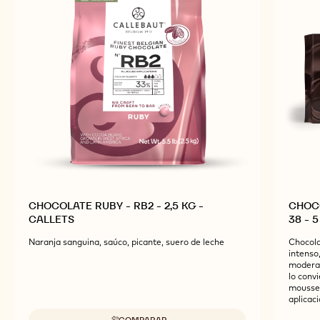
CHOCOLATE RUBY - RB2 - 2,5 KG -
CHOCO
CALLETS
38 - 
Naranja sanguina, saúco, picante, suero de leche
Chocola
intenso
moderad
lo conv
mousses
aplicaci