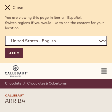
Skip to main content
Close
You are viewing this page in Iberia - Español.
Switch regions if you would like to see the content for your
location.
Tog
mai
nav
Chocolate
/
Chocolates & Coberturas
CALLEBAUT
ARRIBA