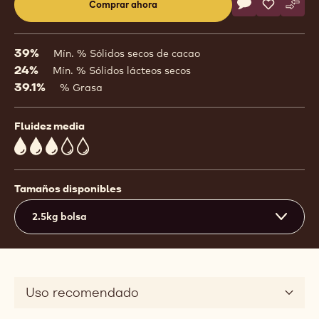
Actions
Comprar ahora
Escriba un com
- Arriba
Guardar
- Arriba
Comp
- Arr
(opens
a
modal
39%
Mín. % Sólidos secos de cacao
window)
24%
Mín. % Sólidos lácteos secos
39.1%
% Grasa
Fluidez media
3
Tamaños disponibles
2.5kg bolsa
Uso recomendado