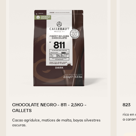
CHOCOLATE NEGRO - 811 - 2,5KG -
823
CALLETS
rico en 
a caram
Cacao agridulce, matices de malta, bayas silvestres
oscuras.