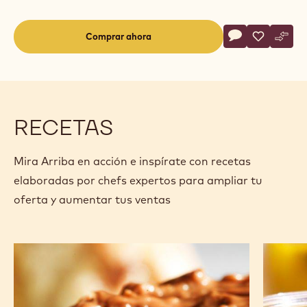
Actions
Comprar ahora
Escriba un com
- Arriba
Guardar
- Arriba
Comp
- Arr
(opens
a
modal
window)
RECETAS
Mira Arriba en acción e inspírate con recetas
elaboradas por chefs expertos para ampliar tu
oferta y aumentar tus ventas
Pasta
Una
de
delicia
chocolate
veranie
y
de