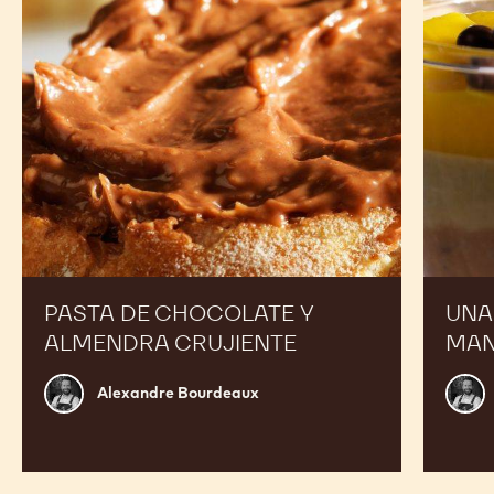
almendra
mango
crujiente
y
chocola
PASTA DE CHOCOLATE Y
UNA
ALMENDRA CRUJIENTE
MAN
Alexandre
Alex
Alexandre Bourdeaux
Bourdeaux
Bour