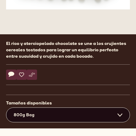
Product
El rico y aterciopelado chocolate se une a los crujientes
information
cereales tostados para lograr un equilibrio perfecto
entre suavidad y crujido en cada bocado.
Actions
Escriba un comentario
- CALLEBAUT SELECTION - DECORACIONES - CRISPEARL
Guardar
- CALLEBAUT SELECTION - DECORACIONES - CRISP
Comparar
- CALLEBAUT SELECTION - DECORACIONES - C
Tamaños disponibles
800g Bag