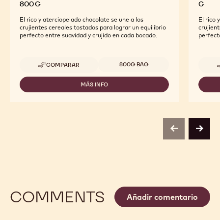
800 G
G
El rico y aterciopelado chocolate se une a los
El rico 
crujientes cereales tostados para lograr un equilibrio
crujient
perfecto entre suavidad y crujido en cada bocado.
perfect
Tamaños disponibles
800G BAG
COMPARAR
-
CALLEBAUT
SELECTION
MÁS INFO
-
-
CALLEBAUT
DECORACIONES
SELECTION
-
-
CRISPEARLS™
DECORACIONES
CHOCOLATE
-
BLANCO
previous
next
CRISPEARLS™
-
CHOCOLATE
800
BLANCO
G
-
800
G
COMMENTS
Añadir comentario