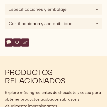
Especificaciones y embalaje
Certificaciones y sostenibilidad
Actions
Escriba un comentario
- CALLEBAUT SELECTION - DECORACIONES - CRISPEARL
Guardar
- CALLEBAUT SELECTION - DECORACIONES - CRISP
Comparar
- CALLEBAUT SELECTION - DECORACIONES - C
PRODUCTOS
RELACIONADOS
Explore más ingredientes de chocolate y cacao para
obtener productos acabados sabrosos y
visualmente impresionantes