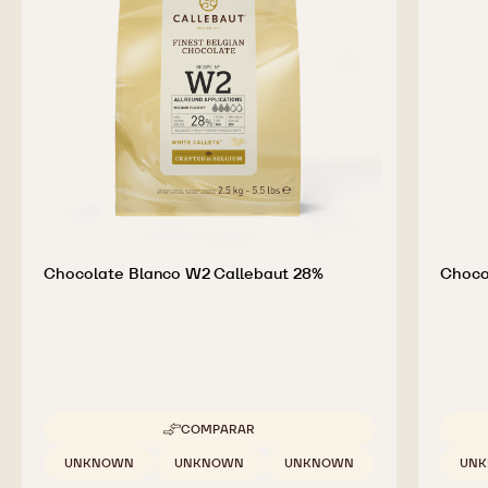
Chocolate Blanco W2 Callebaut 28%
Choco
COMPARAR
-
CHOCOLATE
Tamaños disponibles
Tamaño
UNKNOWN
UNKNOWN
UNKNOWN
UN
BLANCO