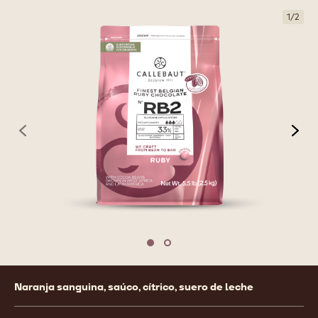
1
/
2
previous
nex
Move to slide 1
Move to slide 2
Product
Naranja sanguina, saúco, cítrico, suero de leche
information