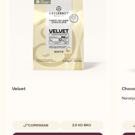
Velvet
Choco
Naranja
Tamaños disponibles
2.5 KG BAG
COMPARAR
-
VELVET