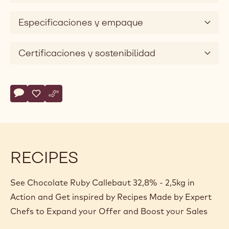
d
e
Especificaciones y empaque
o
Certificaciones y sostenibilidad
Actions
Escribe un comentario
- Chocolate Ruby Callebaut 32,8% - 2,5kg
Salvar
- Chocolate Ruby Callebaut 32,8% - 2,5kg
Comparar
- Chocolate Ruby Callebaut 32,8% - 2,5kg
RECIPES
See Chocolate Ruby Callebaut 32,8% - 2,5kg in
Action and Get inspired by Recipes Made by Expert
Chefs to Expand your Offer and Boost your Sales