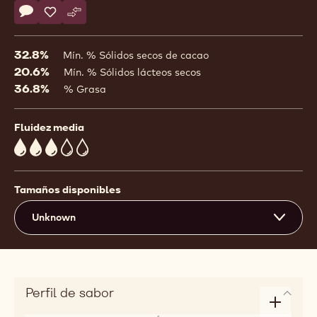
Actions
Escribe un comentario
- Chocolate Ruby Callebaut 32,8% - 2,5kg
Salvar
- Chocolate Ruby Callebaut 32,8% - 2,5kg
Comparar
- Chocolate Ruby Callebaut 32,8% - 2,5kg
32.8%
Mín. % Sólidos secos de cacao
20.6%
Mín. % Sólidos lácteos secos
36.8%
% Grasa
Fluidez media
3
Tamaños disponibles
Unknown
Perfil de sabor