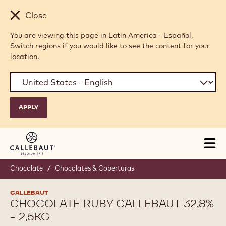
Skip to main content
Close
You are viewing this page in Latin America - Español.
Switch regions if you would like to see the content for your
location.
Tog
mai
nav
Chocolate
/
Chocolates & Coberturas
CALLEBAUT
CHOCOLATE RUBY CALLEBAUT 32,8%
- 2,5KG