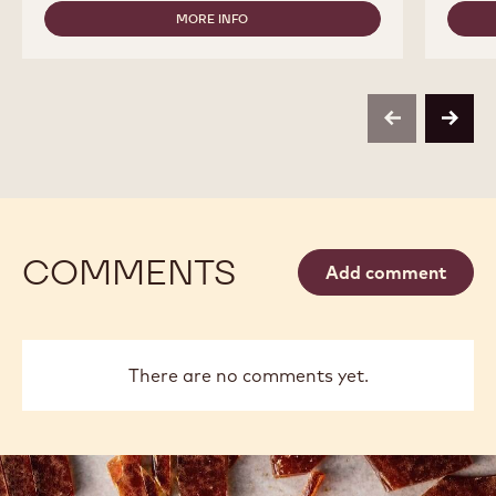
W2
MORE INFO
CALLEBAUT
-
28%
CHOCOLATE
BLANCO
W2
CALLEBAUT
28%
previous
next
COMMENTS
Add comment
There are no comments yet.