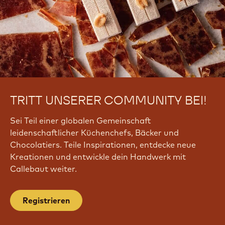
G
r
y
A
u
O
w
TRITT UNSERER COMMUNITY BEI!
Sei Teil einer globalen Gemeinschaft
leidenschaftlicher Küchenchefs, Bäcker und
Chocolatiers. Teile Inspirationen, entdecke neue
Kreationen und entwickle dein Handwerk mit
Callebaut weiter.
Registrieren