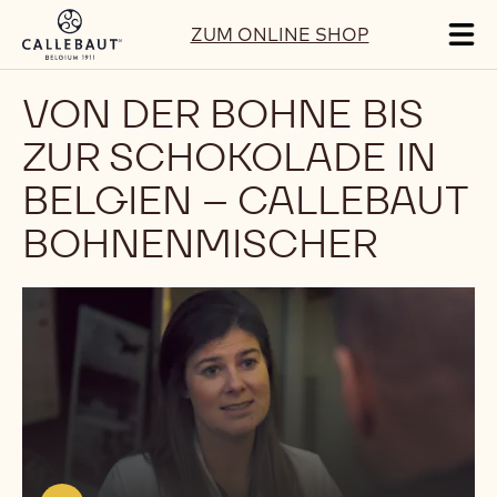
Skip to main content
ZUM ONLINE SHOP
Tog
mai
nav
VON DER BOHNE BIS
ZUR SCHOKOLADE IN
BELGIEN – CALLEBAUT
BOHNENMISCHER
Video
abspielen:
https://youtu.be/x2wSGryAuOw