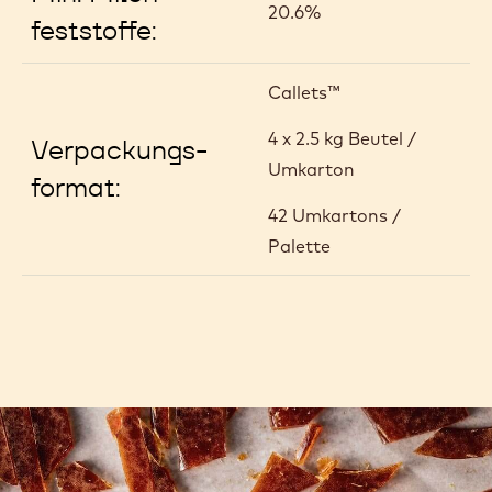
20.6%
feststoffe:
Callets™
4 x 2.5 kg Beutel /
Verpackungs-
Umkarton
format:
42 Umkartons /
Palette