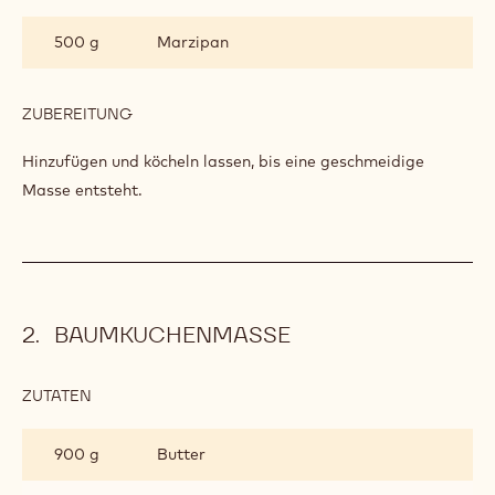
GLÜHWEINMARZIPAN
500 g
Marzipan
ZUBEREITUNG
:
GLÜHWEINMARZIPAN
Hinzufügen und köcheln lassen, bis eine geschmeidige
Masse entsteht.
BAUMKUCHENMASSE
ZUTATEN
:
BAUMKUCHENMASSE
900 g
Butter