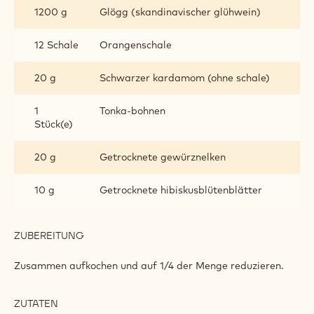
1200 g
Glögg (skandinavischer glühwein)
12 Schale
Orangenschale
20 g
Schwarzer kardamom (ohne schale)
1
Tonka-bohnen
Stück(e)
20 g
Getrocknete gewürznelken
10 g
Getrocknete hibiskusblütenblätter
ZUBEREITUNG
:
GLÜHWEINMARZIPAN
Zusammen aufkochen und auf 1/4 der Menge reduzieren.
ZUTATEN
: