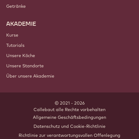
Schokolade
Kakaozutaten
Nusszutaten
Überzüge & Füllungen
Inklusionen
Dekorationen
Toppings & Saucen
Fertigmischungen
Getränke
AKADEMIE
Kurse
Tutorials
Unsere Köche