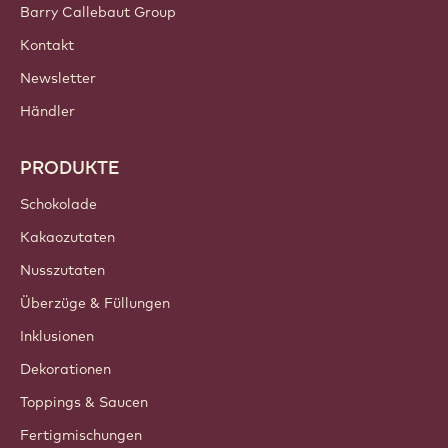
Jetzt anmelden
Germany - Deutsch
WICHTIGE LINKS
Footer
Callebaut
Rezepte
Trends & Inspiration
Nachhaltigkeit
Über uns
Barry Callebaut Group
Kontakt
Newsletter
Händler
PRODUKTE