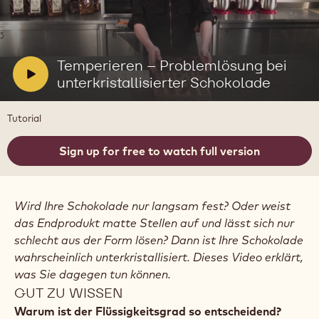
Video
abspielen:
Temperieren
–
V
Temperieren – Problemlösung bei
Problemlösung
i
unterkristallisierter Schokolade
bei
unterkristallisierter
d
Schokolade
e
Tutorial
o
:
Sign up for free to watch full version
Wird Ihre Schokolade nur langsam fest? Oder weist
das Endprodukt matte Stellen auf und lässt sich nur
schlecht aus der Form lösen? Dann ist Ihre Schokolade
wahrscheinlich unterkristallisiert. Dieses Video erklärt,
was Sie dagegen tun können.
GUT ZU WISSEN
Warum ist der Flüssigkeitsgrad so entscheidend?