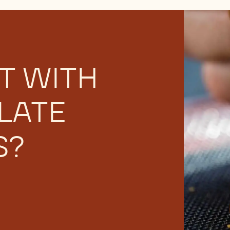
T WITH
LATE
S?