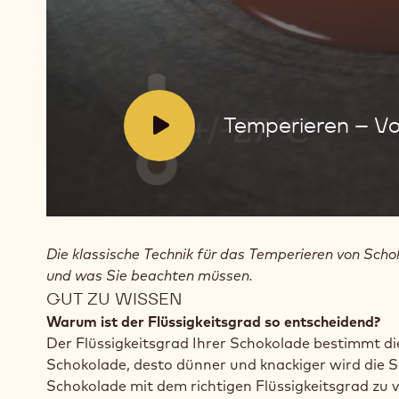
der
Arbeitsplatte
V
Temperieren – Vor
i
d
e
o
:
Die klassische Technik für das Temperieren von Schok
und was Sie beachten müssen.
GUT ZU WISSEN
Warum ist der Flüssigkeitsgrad so entscheidend?
Der Flüssigkeitsgrad Ihrer Schokolade bestimmt di
Schokolade, desto dünner und knackiger wird die S
Schokolade mit dem richtigen Flüssigkeitsgrad zu 