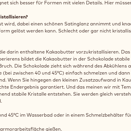
et sich besser für Formen mit vielen Details. Hier müssen 
stallisieren?
st wird, dabei einen schönen Satinglanz annimmt und knac
orm gelöst werden kann. Schlecht oder gar nicht kristalli
 darin enthaltene Kakaobutter vorzukristallisieren. Das 
ierens bildet die Kakaobutter in der Schokolade stabile K
ruch. Die Schokolade zieht sich während des Abkühlens a
 (bei zwischen 40 und 45°C) einfach schmelzen und dann
zend. Wenn Sie hingegen den kleinen Zusatzaufwand in K
schte Endergebnis garantiert. Und das meinen wir mit Temp
nd stabile Kristalle entstehen. Sie werden gleich verstehe
.
und 45°C im Wasserbad oder in einem Schmelzbehälter für 
armorarbeitsfläche gießen.