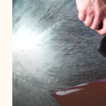
Video
abspielen:
Temperieren
–
Vorkristallisieren
auf