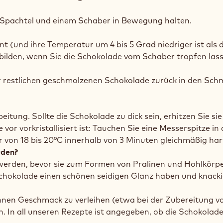
 Spachtel und einem Schaber in Bewegung halten.
t (und ihre Temperatur um 4 bis 5 Grad niedriger ist als 
“ bilden, wenn Sie die Schokolade vom Schaber tropfen las
r restlichen geschmolzenen Schokolade zurück in den Schm
eitung. Sollte die Schokolade zu dick sein, erhitzen Sie si
 vor vorkristallisiert ist: Tauchen Sie eine Messerspitze i
r von 18 bis 20°C innerhalb von 3 Minuten gleichmäßig ha
rden?
 werden, bevor sie zum Formen von Pralinen und Hohlkörp
okolade einen schönen seidigen Glanz haben und knackig 
hnen Geschmack zu verleihen (etwa bei der Zubereitung 
n. In all unseren Rezepte ist angegeben, ob die Schokolade