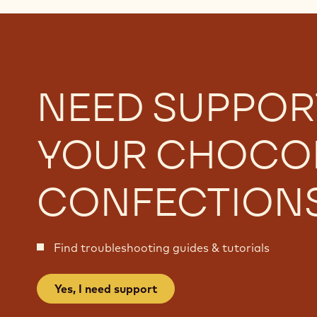
NEED SUPPOR
YOUR CHOCO
CONFECTION
Find troubleshooting guides & tutorials
Yes, I need support