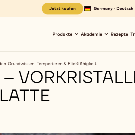
Jetzt kaufen
Germany - Deutsch
Main
Produkte
Akademie
Rezepte
Tr
navigation
Callebaut
den-Grundwissen: Temperieren & Fließfähigkeit
– VORKRISTALL
PLATTE
latte