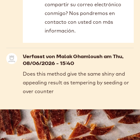
compartir su correo electrónico
to
Buenas
conmigo? Nos pondremos en
tardes;
contacto con usted con más
En
información.
Colombia…
by
Nancy
Forero
Verfasst von
Malak Ghamloush
am Thu,
08/06/2026 - 15:40
Does this method give the same shiny and
appealing result as tempering by seeding or
over counter