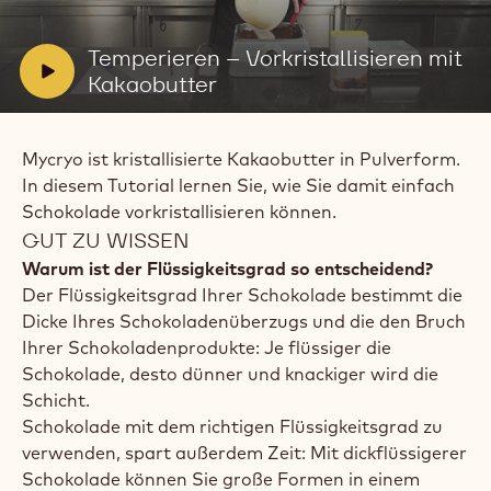
abspielen:
Temperieren
–
V
Temperieren – Vorkristallisieren mit
Vorkristallisieren
i
Kakaobutter
mit
Kakaobutter
d
e
Mycryo ist kristallisierte Kakaobutter in Pulverform.
o
In diesem Tutorial lernen Sie, wie Sie damit einfach
:
Schokolade vorkristallisieren können.
GUT ZU WISSEN
Warum ist der Flüssigkeitsgrad so entscheidend?
Der Flüssigkeitsgrad Ihrer Schokolade bestimmt die
Dicke Ihres Schokoladenüberzugs und die den Bruch
Ihrer Schokoladenprodukte: Je flüssiger die
Schokolade, desto dünner und knackiger wird die
Schicht.
Schokolade mit dem richtigen Flüssigkeitsgrad zu
verwenden, spart außerdem Zeit: Mit dickflüssigerer
Schokolade können Sie große Formen in einem