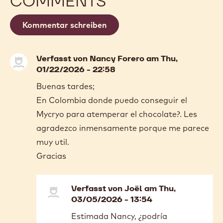
COMMENTS
Kommentar schreiben
Verfasst von
Nancy Forero
am Thu,
01/22/2026 - 22:58
Buenas tardes;
En Colombia donde puedo conseguir el
Mycryo para atemperar el chocolate?. Les
agradezco inmensamente porque me parece
muy util.
Gracias
Verfasst von
Joël
am Thu,
03/05/2026 - 13:54
In
Estimada Nancy, ¿podría
reply