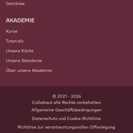
Schokolade
Kakaozutaten
Nusszutaten
Überzüge & Füllungen
Inklusionen
Dekorationen
Toppings & Saucen
Fertigmischungen
Getränke
AKADEMIE
Kurse
Tutorials
Unsere Köche