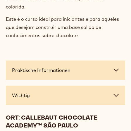
Você quer se aventurar no mundo do chocolate? Ou
já trabalha com chocolate, mas quer aumentar seus
conhecimentos e aprimorar suas técnicas?
Passe três dias de treinamento mão na massa,
aprendendo e praticando técnicas de pré-
cristalização no curso Descobrindo o Chocolate.
Aprenda a criar recheios básicos de bombom,
técnicas de banho e moldagem com iniciação à
técnicas de pintura com manteiga de cacau
colorida.
Este é o curso ideal para iniciantes e para aqueles
que desejam construir uma base sólida de
conhecimentos sobre chocolate