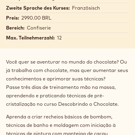
Bertrand
Bertrand Busquet
Einsteiger
Busquet
Ort:
Av. das Nações Unidas, 14401 - Chácara Santo
Antônio (Zona Sul), São Paulo
Datum:
28 Apr 2026 - 30 Apr 2026
Dauer:
3 Tage
Kurssprache:
Portugiesisch
Zweite Sprache des Kurses:
Französisch
Preis:
2990.00 BRL
Bereich:
Confiserie
Max. Teilnehmerzahl:
12