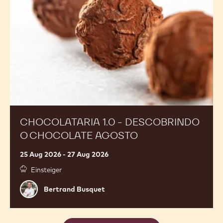
O CHEF ABNER IVAN AGOSTO
11 Aug 2026 - 13 Aug 2026
Abner
Abner Ivan
Ivan
Chocolataria
Brasil, São Paulo
1.0
-
Descobrindo
o
Chocolate
Agosto