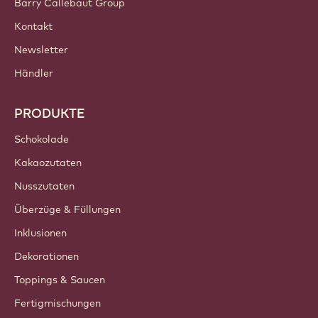
Germany - Deutsch
WICHTIGE LINKS
Footer
Callebaut
Rezepte
Trends & Inspiration
Nachhaltigkeit
Über uns
Barry Callebaut Group
Kontakt
Newsletter
Händler
PRODUKTE