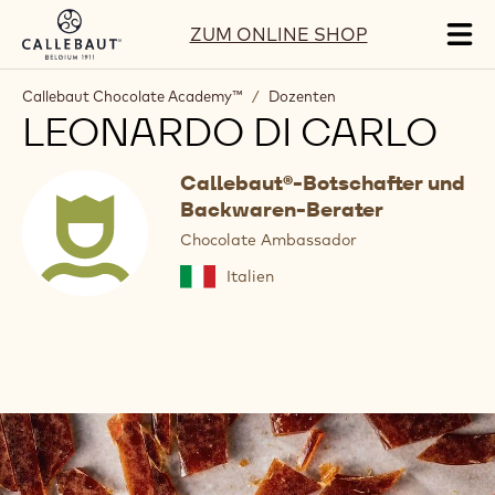
Skip to main content
ZUM ONLINE SHOP
Tog
mai
nav
Callebaut Chocolate Academy™
/
Dozenten
LEONARDO DI CARLO
Callebaut®-Botschafter und
Backwaren-Berater
Chocolate Ambassador
Italien