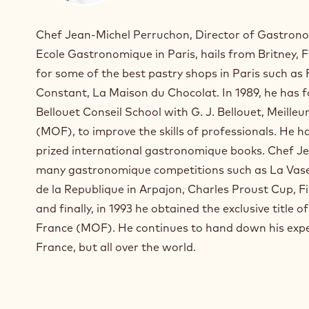
n
s
Chef Jean-Michel Perruchon, Director of Gastrono
t
Ecole Gastronomique in Paris, hails from Britney,
a
for some of the best pastry shops in Paris such as
g
r
Constant, La Maison du Chocolat. In 1989, he ha
a
Bellouet Conseil School with G. J. Bellouet, Meille
m
(MOF), to improve the skills of professionals. He 
)
prized international gastronomique books. Chef J
.
O
many gastronomique competitions such as La Vase
p
de la Republique in Arpajon, Charles Proust Cup, F
e
and finally, in 1993 he obtained the exclusive title o
n
s
France (MOF). He continues to hand down his exper
i
France, but all over the world.
n
a
n
e