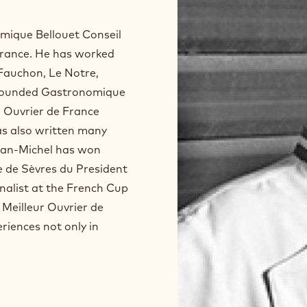
mique Bellouet Conseil
 France. He has worked
 Fauchon, Le Notre,
s founded Gastronomique
ur Ouvrier de France
has also written many
ean-Michel has won
 de Sèvres du President
inalist at the French Cup
f Meilleur Ouvrier de
iences not only in