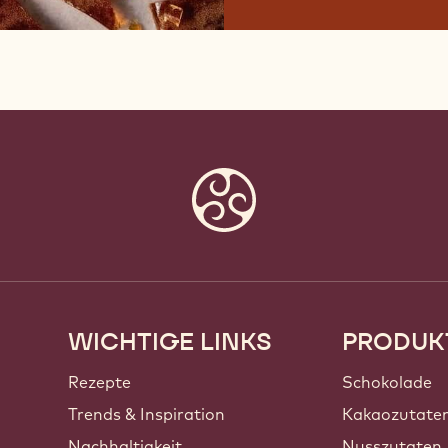
WICHTIGE LINKS
PRODUK
Footer
Callebaut
Rezepte
Schokolade
Trends & Inspiration
Kakaozutate
Nachhaltigkeit
Nusszutaten