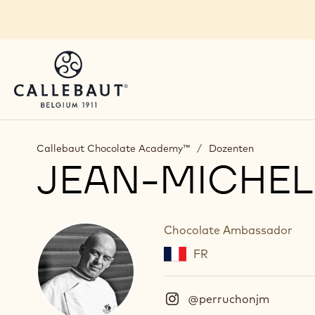
Skip to main content
Callebaut Chocolate Academy™
/
Dozenten
JEAN-MICHE
Chocolate Ambassador
FR
@perruchonjm
(
I