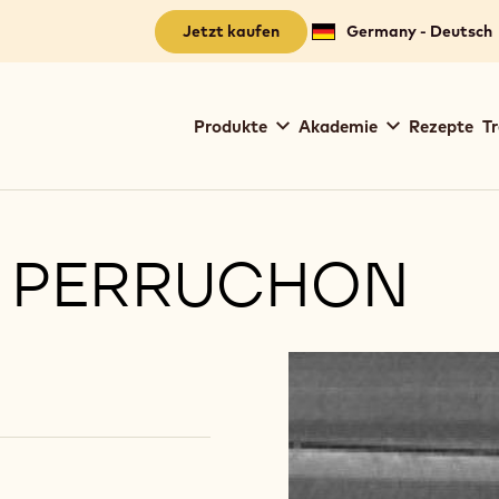
Jetzt kaufen
Germany - Deutsch
Main
Produkte
Akademie
Rezepte
Tr
navigation
Callebaut
L PERRUCHON