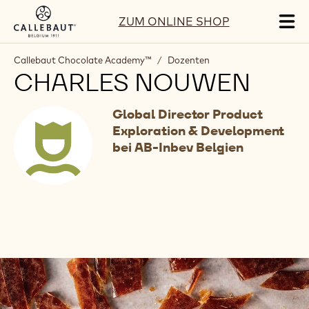
Skip to main content
ZUM ONLINE SHOP
Tog
mai
nav
Callebaut Chocolate Academy™
/
Dozenten
CHARLES NOUWEN
Global Director Product
Exploration & Development
bei AB-Inbev Belgien