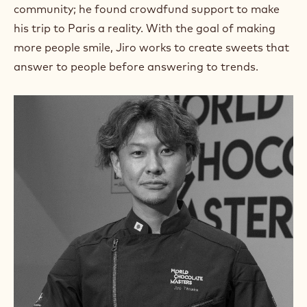
m
community; he found crowdfund support to make
)
his trip to Paris a reality. With the goal of making
.
more people smile, Jiro works to create sweets that
O
p
answer to people before answering to trends.
e
n
s
i
n
a
n
e
w
w
i
n
d
o
w
.