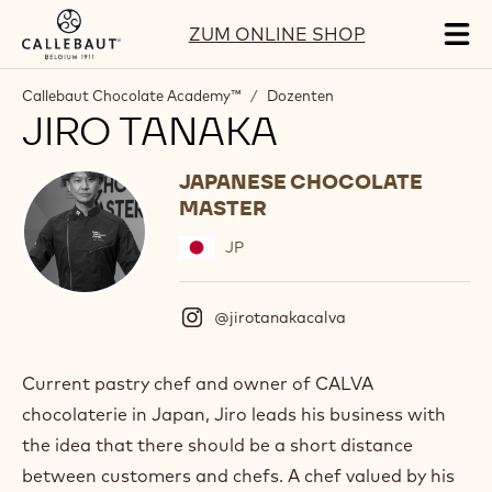
Skip to main content
ZUM ONLINE SHOP
Tog
mai
nav
Callebaut Chocolate Academy™
/
Dozenten
JIRO TANAKA
JAPANESE CHOCOLATE
MASTER
JP
@jirotanakacalva
(
I
n
s
Current pastry chef and owner of CALVA
t
chocolaterie in Japan, Jiro leads his business with
a
g
the idea that there should be a short distance
r
between customers and chefs. A chef valued by his
a