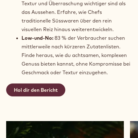
hinausblicken, um alltägliche Erfolge zu feiern
– und wie deine Kreationen diesen
wachsenden Markt für sich gewinnen können.
Nährstoffreiche Häppchen:
Entdecke, warum
kleine, nährstoffreiche Leckereien den Genuss
neu definieren – indem sie Geschmack,
Funktion und das Wohlbefinden mit jedem
Bissen vereinen.
Sensorischer Genuss:
Warum Geschmack,
Textur und Überraschung wichtiger sind als
das Aussehen. Erfahre, wie Chefs
traditionelle Süsswaren über den rein
visuellen Reiz hinaus weiterentwickeln.
Low-und-No:
83 % der Verbraucher suchen
mittlerweile nach kürzeren Zutatenlisten.
Finde heraus, wie du achtsamen, komplexen