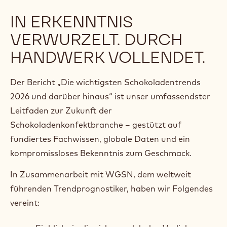
nur Beobachtungen – sie sind konkrete
Handlungsansätze. Wir haben die
Verbraucherpsychologie des Jahres 2026
entschlüsselt, um dir dabei zu helfen, globale
Veränderungen in deine nächste einzigartige
Kreation zu übersetzen.
IN ERKENNTNIS
VERWURZELT. DURCH
HANDWERK VOLLENDET.
Der Bericht „Die wichtigsten Schokoladentrends
2026 und darüber hinaus“ ist unser umfassendster