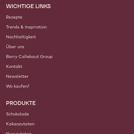
Tritt unserer Community bei!
KONTO & EINSTELLUNGEN
Einloggen
Jetzt anmelden
Switzerland - Deutsch
WICHTIGE LINKS
Footer
Callebaut
Rezepte
Trends & Inspiration
Nachhaltigkeit
Über uns
Barry Callebaut Group