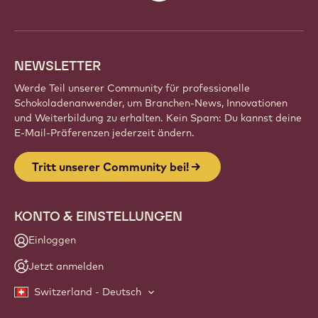
die
Konsumgewohnheiten
Gibt
Gibt es neue Nachhaltigkeitsstandards für
bis
es
Chocolatiers?
zum
neue
Jahr
Nachhaltigkeitsstandards
2026
für
verändern?
Chocolatiers?
Website
info
NEWSLETTER
Werde Teil unserer Community für professionelle
Schokoladenanwender, um Branchen-News, Innovationen
und Weiterbildung zu erhalten. Kein Spam: Du kannst deine
E-Mail-Präferenzen jederzeit ändern.