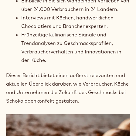
Leitfaden zur Zukunft der
Schokoladenkonfektbranche – gestützt auf
fundiertes Fachwissen, globale Daten und ein
kompromissloses Bekenntnis zum Geschmack.
In Zusammenarbeit mit WGSN, dem weltweit
führenden Trendprognostiker, haben wir Folgendes
vereint:
Einblicke in die sich wandelnden Vorlieben von
über 24.000 Verbrauchern in 24 Ländern.
Interviews mit Köchen, handwerklichen
Chocolatiers und Branchenexperten.
Frühzeitige kulinarische Signale und
Trendanalysen zu Geschmacksprofilen,
Verbraucherverhalten und Innovationen in