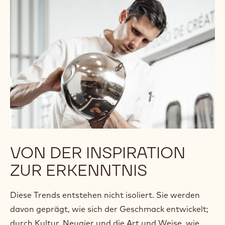
sich für nachhaltigen Kakao,
übersichtlichere Zutatenlisten und
weniger Zucker, ohne dabei auf
echte Genussmomente verzichten
zu müssen.“
Küchenchef Kamil Szulc, Polen