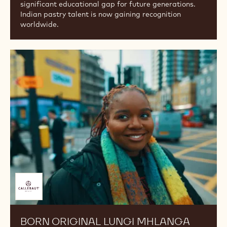
Für
Sie
zusammengestellt
von
BORN ORIGINAL VINESH JOHNY
(INDIA)
Fifteen years ago, dreaming of becoming a pastry
chef or chocolatier was unconventional in India, as
there were no schools to turn to. This lack prompted
Vinesh Johny to initiate change. Since then, he has
spearheaded India's pastry revolution, aiming to fill a
significant educational gap for future generations.
Indian pastry talent is now gaining recognition
worldwide.
BORN
ORIGINAL
LUNGI
MHLANGA