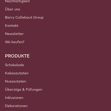
Einloggen
Jetzt anmelden
Switzerland - Deutsch
WICHTIGE LINKS
Footer
Callebaut
Rezepte
Trends & Inspiration
Nachhaltigkeit
Über uns
Barry Callebaut Group
Kontakt
Newsletter
Wo kaufen?