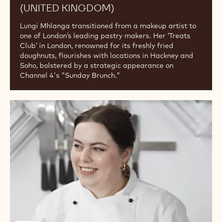
(UNITED
KINGDOM)
Für
Sie
zusammengestellt
von
BORN ORIGINAL LUNGI MHLANGA
(UNITED KINGDOM)
Lungi Mhlanga transitioned from a makeup artist to
one of London’s leading pastry makers. Her ‘Treats
Club’ in London, renowned for its freshly fried
doughnuts, flourishes with locations in Hackney and
Soho, bolstered by a strategic appearance on
Channel 4's "Sunday Brunch."