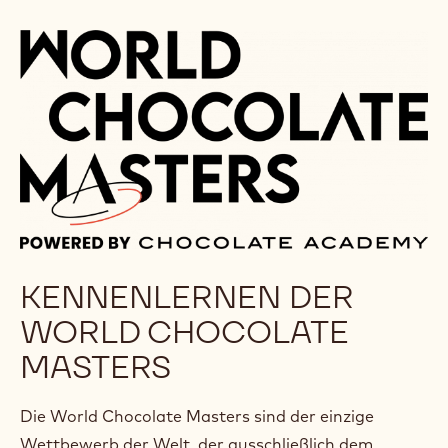
MEHR
ENTDECKEN
WIR SIND ÜBERALL, UM SIE ZU UNTERSTÜTZEN
ENTDECKEN SIE UNSERE
SCHOKOLADENAKADEMIE-ZENTREN AUF
DER GANZEN WELT
MEHR ENTDECKEN