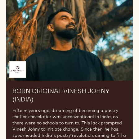
MEHR ENTDECKEN
TREFFEN SIE MEHR
UNSERER KÖCHE
BORN
ORIGINAL
VINESH
JOHNY
(INDIA)