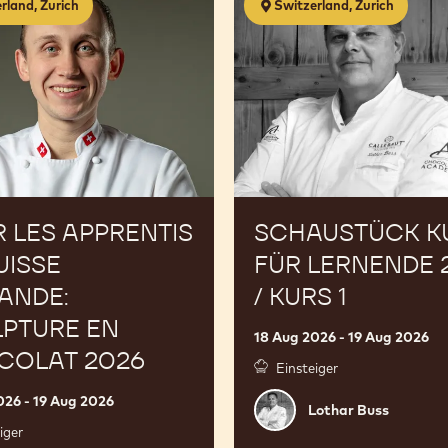
rland, Zurich
Switzerland, Zurich
Kurs
für
Lernende
2026
/
Kurs
1
 LES APPRENTIS
SCHAUSTÜCK K
UISSE
FÜR LERNENDE 
ANDE:
/ KURS 1
PTURE EN
18 Aug 2026 - 19 Aug 2026
COLAT 2026
Einsteiger
026 - 19 Aug 2026
Lothar
Lothar Buss
Buss
iger