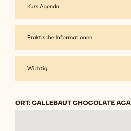
Kurs
Kurs Agenda
Agenda
Praktische
Praktische Informationen
Informationen
Wichtig
Wichtig
ORT: CALLEBAUT CHOCOLATE AC