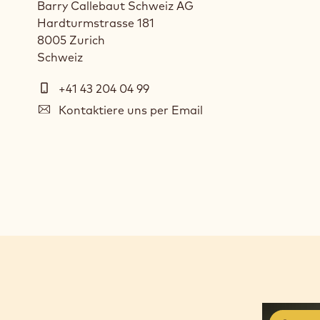
Barry Callebaut Schweiz AG
Hardturmstrasse 181
8005
Zurich
Schweiz
Telefon
+41 43 204 04 99
E-
Kontaktiere uns per Email
mail
Social
media
Pour