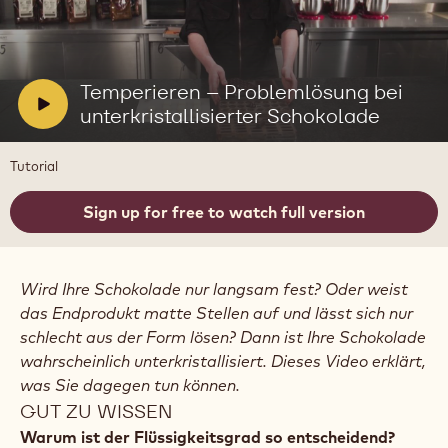
Video
abspielen:
Temperieren
–
V
Temperieren – Problemlösung bei
Problemlösung
i
unterkristallisierter Schokolade
bei
unterkristallisierter
d
Schokolade
e
Tutorial
o
:
Sign up for free to watch full version
Wird Ihre Schokolade nur langsam fest? Oder weist
das Endprodukt matte Stellen auf und lässt sich nur
schlecht aus der Form lösen? Dann ist Ihre Schokolade
wahrscheinlich unterkristallisiert. Dieses Video erklärt,
was Sie dagegen tun können.
GUT ZU WISSEN
Warum ist der Flüssigkeitsgrad so entscheidend?