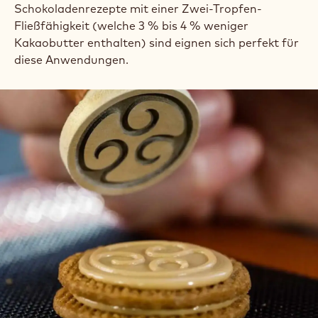
Für breite Formen:
Für breite Formen ist eine weniger flüssige
Schokolade am besten geeignet, als Schokolade mit
einem geringeren Kakaobutteranteil. Diese bildet
eine dickere Schokoladenschicht in der Form, Sie
benötigen also nur eine Schicht. Da die
Schokoladenschale sich beim Abkühlen
zusammenzieht, ist es wichtig, dass sie ausreichend
dick ist. Dies bestimmt die Stärke der
Schokoladenschale und erleichtert das
Herausnehmen aus den Formen.
Schokoladenrezepte mit einer Zwei-Tropfen-
Fließfähigkeit (welche 3 % bis 4 % weniger
Kakaobutter enthalten) sind eignen sich perfekt für
diese Anwendungen.