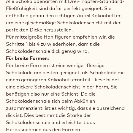
Oberfläche der Form ab und lassen Sie die
Schokolade ein paar Minuten lang fest werden.
Schritt 5
Füllen Sie die Form mit temperierter
Milchschokolade und kreieren Sie eine Hohlfigur
mithilfe der in unseren Lernfilmen für das Formen
von Schokoladenfiguren gezeigten Techniken.
Welche Art Schokolade eignet sich am besten zum
Kreieren von Hohlfiguren?
Für kleine und mittelgroße Formen:
Alle Schokoladenarten mit Drei-Tropfen-Standard-
Fließfähigkeit sind dafür perfekt geeignet. Sie
enthalten genau den richtigen Anteil Kakaobutter,
um eine gleichmäßige Schokoladenschicht mit der
perfekten Dicke herzustellen.
Für mittelgroße Hohlfiguren empfehlen wir, die
Schritte 1 bis 4 zu wiederholen, damit die
Schokoladenschale dick genug wird.