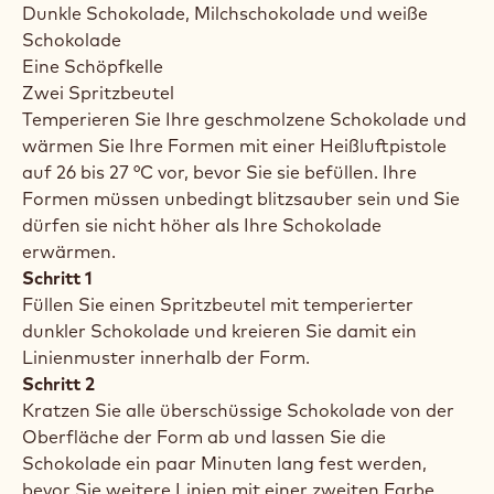
Temperaturschocks, die die Schokolade hinterher
grau werden lassen.
Achten Sie darauf, dass die Hitze während des
Abkühlens aus der Form entweichen kann. Wenn die
Hitze in der Form gefangen bleibt, besteht die
Gefahr, dass die Schokoladenschale nach dem
Abkühlen matte Stellen aufweist.
Sie benötigen:
Einzelne Formen (für zwei
Schokoladenfigurenhälften)
Schokoladenschmelzgerät oder Temperiermaschine
Dunkle Schokolade, Milchschokolade und weiße
Schokolade
Eine Schöpfkelle
Zwei Spritzbeutel
Temperieren Sie Ihre geschmolzene Schokolade und
wärmen Sie Ihre Formen mit einer Heißluftpistole
auf 26 bis 27 °C vor, bevor Sie sie befüllen. Ihre
Formen müssen unbedingt blitzsauber sein und Sie