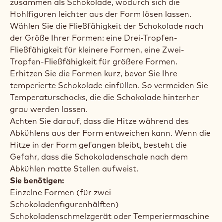
Mit dieser unkomplizierten Linienmethode lernen
Sie, wie Sie Schokoladenfiguren mit einem
unverwechselbaren Linienmuster mit drei
verschiedenen Schokoladensorten verzieren.
GUT ZU WISSEN
Was müssen Sie beim Herstellen von Hohlfiguren
beachten?
Verwenden Sie Polykarbonatformen. Diese sorgen
für höchsten Glanz und ziehen sich langsamer
zusammen als Schokolade, wodurch sich die
Hohlfiguren leichter aus der Form lösen lassen.
Wählen Sie die Fließfähigkeit der Schokolade nach
der Größe Ihrer Formen: eine Drei-Tropfen-
Fließfähigkeit für kleinere Formen, eine Zwei-
Tropfen-Fließfähigkeit für größere Formen.
Erhitzen Sie die Formen kurz, bevor Sie Ihre
temperierte Schokolade einfüllen. So vermeiden Sie