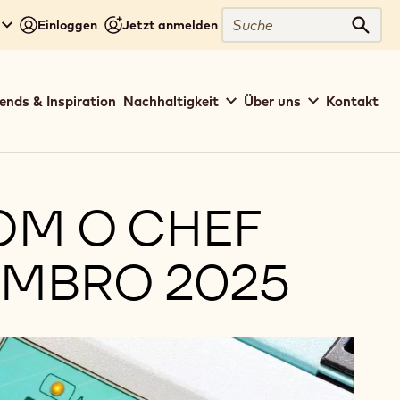
Suche
Einloggen
Jetzt anmelden
Such
ends & Inspiration
Nachhaltigkeit
Über uns
Kontakt
OM O CHEF
EMBRO 2025