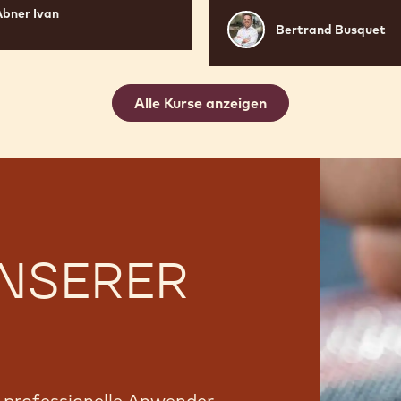
Abner Ivan
Bertrand
Bertrand Busquet
Busquet
Alle Kurse anzeigen
UNSERER
r professionelle Anwender