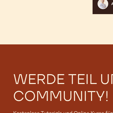
Abner
Ivan
WERDE TEIL 
COMMUNITY!
Kostenlose Tutorials und Online Kurse fü