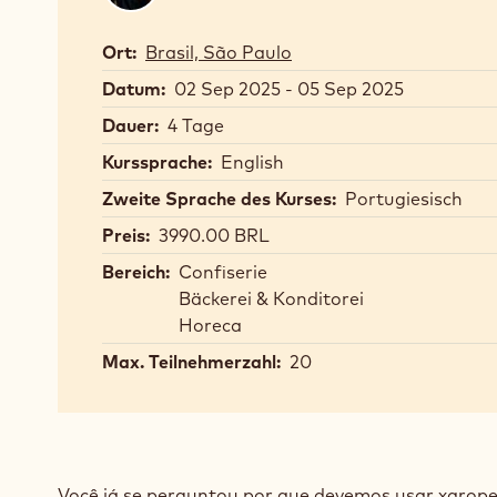
Ort:
Brasil, São Paulo
Datum:
02 Sep 2025 - 05 Sep 2025
Dauer:
4 Tage
Kurssprache:
English
Zweite Sprache des Kurses:
Portugiesisch
Preis:
3990.00 BRL
Bereich:
Confiserie
Bäckerei & Konditorei
Horeca
Max. Teilnehmerzahl:
20
Você já se perguntou por que devemos usar xarope