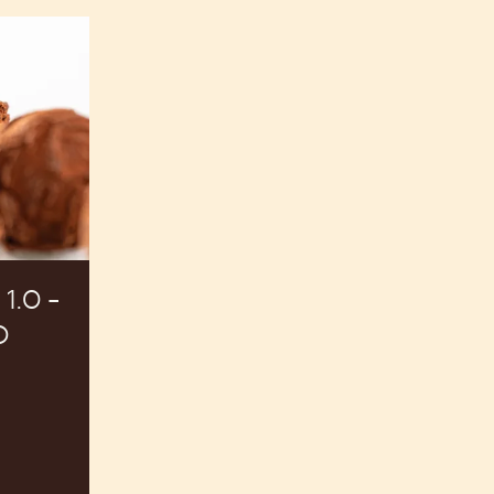
.0 -
O