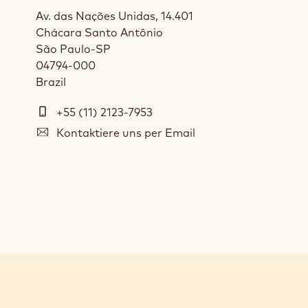
Av. das Nações Unidas, 14.401
Chácara Santo Antônio
São Paulo
-
SP
04794-000
Brazil
Telefon
+55 (11) 2123-7953
E-
Kontaktiere uns per Email
mail
Social
media