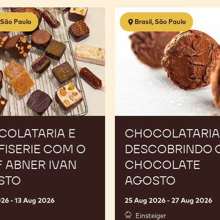
ria
Chocolataria
, São Paulo
Brasil, São Paulo
1.0
-
Descobrindo
o
Chocolate
Agosto
COLATARIA E
CHOCOLATARIA 1
ISERIE COM O
DESCOBRINDO 
 ABNER IVAN
CHOCOLATE
STO
AGOSTO
026 - 13 Aug 2026
25 Aug 2026 - 27 Aug 2026
Einsteiger