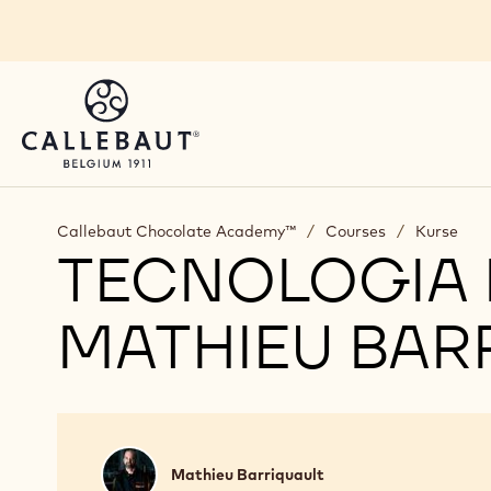
Skip to main content
Callebaut Chocolate Academy™
/
Courses
/
Kurse
TECNOLOGIA 
MATHIEU BAR
Mathieu
Mathieu Barriquault
Barriquault