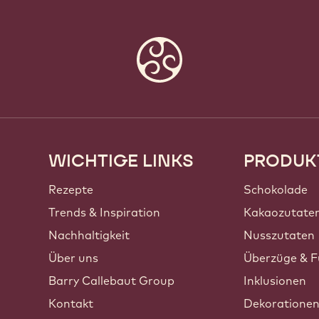
WICHTIGE LINKS
PRODUK
Footer
Callebaut
Rezepte
Schokolade
Trends & Inspiration
Kakaozutate
Nachhaltigkeit
Nusszutaten
Über uns
Überzüge & F
Barry Callebaut Group
Inklusionen
Kontakt
Dekoratione