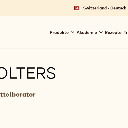
Switzerland - Deutsch
Main
Produkte
Akademie
Rezepte
Tr
navigation
Callebaut
OLTERS
ttelberater