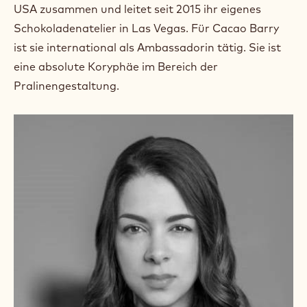
m
USA zusammen und leitet seit 2015 ihr eigenes
)
Schokoladenatelier in Las Vegas. Für Cacao Barry
.
ist sie international als Ambassadorin tätig. Sie ist
O
p
eine absolute Koryphäe im Bereich der
e
Pralinengestaltung.
n
s
i
n
a
n
e
w
w
i
n
d
o
w
.