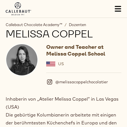
Skip to main content
Tog
mai
nav
Callebaut Chocolate Academy™
/
Dozenten
MELISSA COPPEL
Owner and Teacher at
Melissa Coppel School
US
@melissacoppelchocolatier
(
I
n
s
Inhaberin von „Atelier Melissa Coppel” in Las Vegas
t
(USA)
a
g
Die gebürtige Kolumbianerin arbeitete mit einigen
r
der berühmtesten Küchenchefs in Europa und den
a