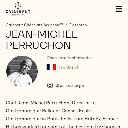
Skip to main content
Tog
mai
nav
Callebaut Chocolate Academy™
/
Dozenten
JEAN-MICHEL
PERRUCHON
Chocolate Ambassador
Frankreich
@perruchonjm
(
I
n
s
Chef Jean-Michel Perruchon, Director of
t
Gastronomique Bellouet Conseil Ecole
a
g
Gastronomique in Paris, hails from Britney, France.
r
He has worked for some of the best pastry shops in