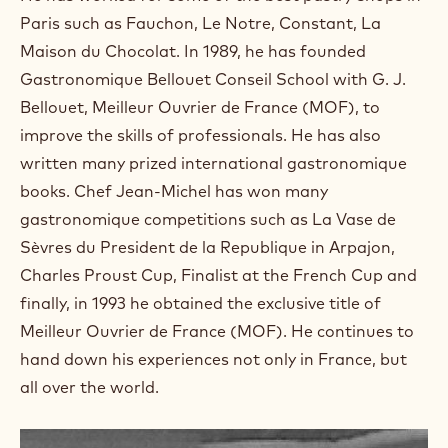
a
m
Paris such as Fauchon, Le Notre, Constant, La
)
Maison du Chocolat. In 1989, he has founded
.
Gastronomique Bellouet Conseil School with G. J.
O
p
Bellouet, Meilleur Ouvrier de France (MOF), to
e
improve the skills of professionals. He has also
n
s
written many prized international gastronomique
i
books. Chef Jean-Michel has won many
n
a
gastronomique competitions such as La Vase de
n
Sèvres du President de la Republique in Arpajon,
e
w
Charles Proust Cup, Finalist at the French Cup and
w
finally, in 1993 he obtained the exclusive title of
i
n
Meilleur Ouvrier de France (MOF). He continues to
d
hand down his experiences not only in France, but
o
w
all over the world.
.