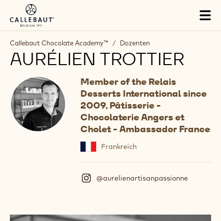
Skip to main content
Tog
mai
nav
Callebaut Chocolate Academy™
/
Dozenten
AURÉLIEN TROTTIER
Member of the Relais
Desserts International since
2009, Pâtisserie -
Chocolaterie Angers et
Cholet - Ambassador France
Frankreich
@aurelienartisanpassionne
(
I
n
s
t