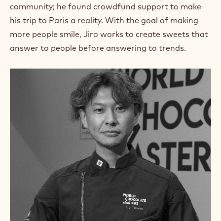
m
community; he found crowdfund support to make
)
his trip to Paris a reality. With the goal of making
.
more people smile, Jiro works to create sweets that
O
p
answer to people before answering to trends.
e
n
s
i
n
a
n
e
w
w
i
n
d
o
w
.