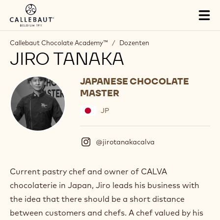
Skip to main content
Tog
mai
nav
Callebaut Chocolate Academy™
/
Dozenten
JIRO TANAKA
JAPANESE CHOCOLATE
MASTER
JP
@jirotanakacalva
(
I
n
s
Current pastry chef and owner of CALVA
t
chocolaterie in Japan, Jiro leads his business with
a
g
the idea that there should be a short distance
r
between customers and chefs. A chef valued by his
a