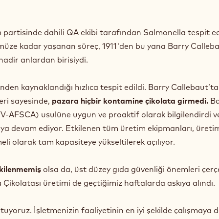
 partisinde dahili QA ekibi tarafından Salmonella tespit ed
üze kadar yaşanan süreç, 1911'den bu yana Barry Calleb
 nadir anlardan birisiydi.
nden kaynaklandığı hızlıca tespit edildi. Barry Callebaut’ta
eri sayesinde,
pazara hiçbir kontamine çikolata girmedi.
Ba
VV-AFSCA) usulüne uygun ve proaktif olarak bilgilendirdi v
 olmaya devam ediyor. Etkilenen tüm üretim ekipmanları, üreti
i olarak tam kapasiteye yükseltilerek açılıyor.
tkilenmemiş
olsa da, üst düzey gıda güvenliği önemleri çer
 Çikolatası üretimi de geçtiğimiz haftalarda askıya alındı.
utuyoruz. İşletmenizin faaliyetinin en iyi şekilde çalışmaya