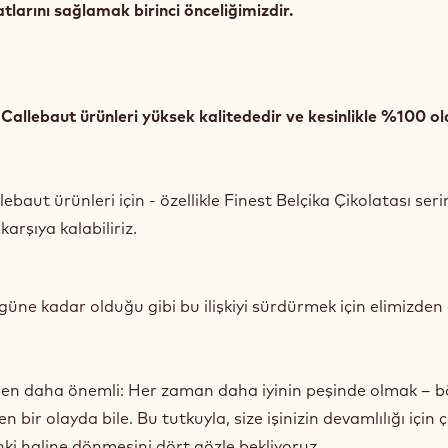
atlarını sağlamak birinci önceliğimizdir.
Callebaut ürünleri yüksek kalitededir ve kesinlikle %100 o
aut ürünleri için - özellikle Finest Belçika Çikolatası seri
 karşıya kalabiliriz.
ugüne kadar olduğu gibi bu ilişkiyi sürdürmek için elimizden
n daha önemli: Her zaman daha iyinin peşinde olmak – b
ir olayda bile. Bu tutkuyla, size işinizin devamlılığı için
ki haline dönmesini dört gözle bekliyoruz.