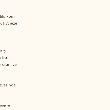
ildikten
aut Wieze
rry
e bu
m alanı ve
çevesinde
 devam