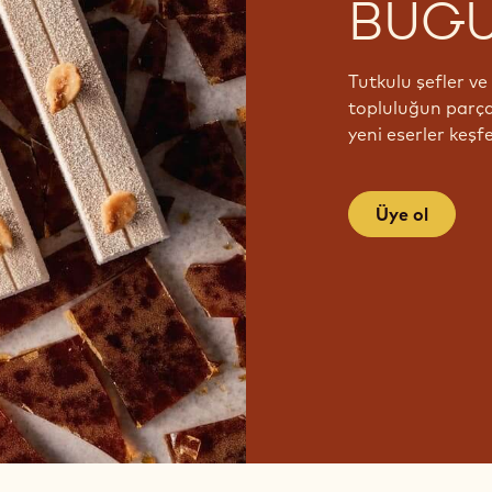
BUGÜ
Tutkulu şefler v
topluluğun parças
yeni eserler keşfe
Üye ol