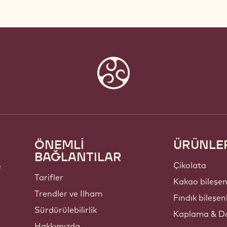
ÖNEMLİ
ÜRÜNLE
Footer
BAĞLANTILAR
Callebaut
Çikolata
e
Tarifler
Kakao bileşen
Trendler ve Ilham
Fındık bileşen
Sürdürülebilirlik
Kaplama & Do
Hakkımızda