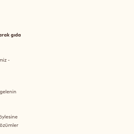
larak gıda
miz -
 gelenin
öylesine
 çözümler