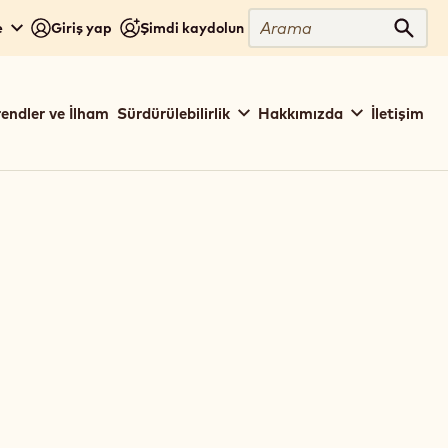
Arama
e
Giriş yap
Şimdi kaydolun
Aram
rendler ve İlham
Sürdürülebilirlik
Hakkımızda
İletişim