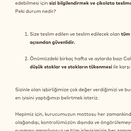
edebilmesi için
sizi bilgilendirmek ve çikolata teslim
Peki durum nedir?
Size teslim edilen ve teslim edilecek olan
tüm 
açısından güvenlidir.
Önümüzdeki birkaç hafta ve aylarda bazı Calleb
düşük stoklar ve stokların tükenmesi
ile karşı
Sizinle olan işbirliğimize çok değer verdiğimizi ve b
en iyisini yaptığımızı belirtmek isteriz.
Hepimiz için, kurucumuzun mottosu her zamankinde
olağandışı, kontrolümüzün dışında ve öngörülemeyen b
sunmayı amaçlıyoruz ve tüm işleyişimizin her zaman