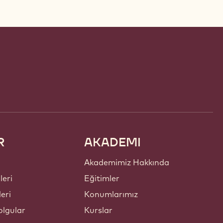
R
AKADEMI
Akademimiz Hakkında
leri
Eğitimler
leri
Konumlarımız
lgular
Kurslar