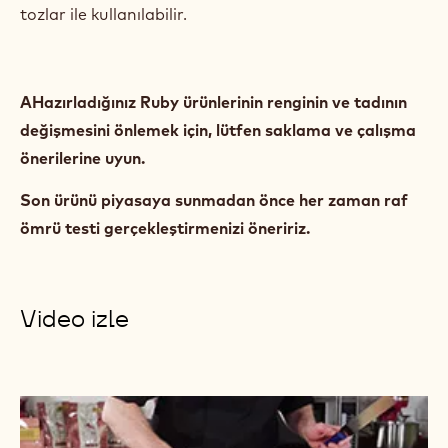
DEKORASYON
Ruby RB1 lezzetli dekorasyonlar veya tatlılarınızda
çıtır çıtır çikolata katmanları yaratmak için
mükemmeldir. Hem süslemeler, gevrekler, baharatlar
ile karıştırılarak veya toz halinde hem de kuru
meyveler ve pancar, çilek, ahududu, kiraz gibi bitkisel
tozlar ile kullanılabilir.
AHazırladığınız Ruby ürünlerinin renginin ve tadının
değişmesini önlemek için, lütfen saklama ve çalışma
önerilerine uyun.