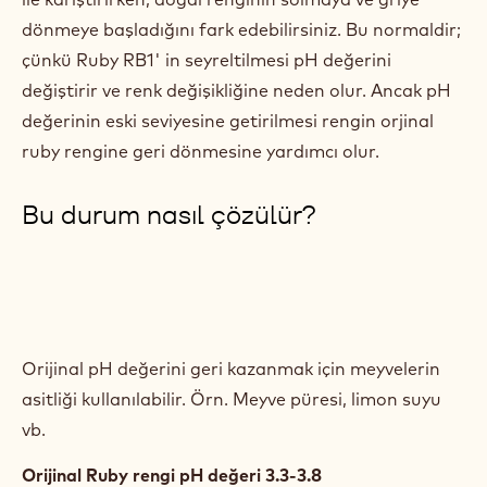
FÇikolatalı dondurma, sos, mus gibi sayısız birçok
tatlı tarifinde mükemmel tat ve dokuyu elde etmek
için çikolata genelde ıslak malzemeler ya da sıvılar ile
karıştırılır.
Dikkat
edin Ruby RB1' i krema veya süt gibi sıvı malzemeler
ile karıştırırken, doğal renginin solmaya ve griye
dönmeye başladığını fark edebilirsiniz. Bu normaldir;
çünkü Ruby RB1' in seyreltilmesi pH değerini
değiştirir ve renk değişikliğine neden olur. Ancak pH
değerinin eski seviyesine getirilmesi rengin orjinal
ruby rengine geri dönmesine yardımcı olur.