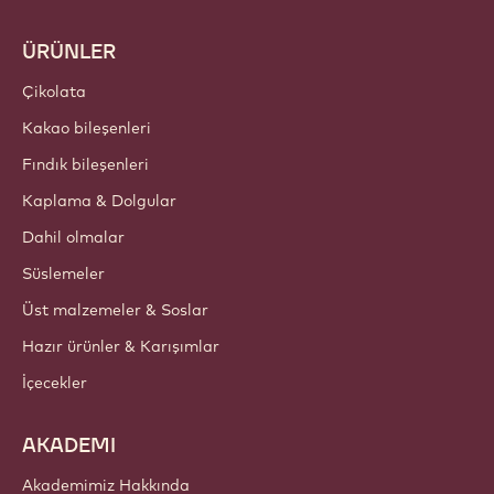
Callebaut
Tarifler
Trendler ve Ilham
Sürdürülebilirlik
Hakkımızda
Barry Callebaut Group
İletişim
Bülten
Nereden satın alabilirim?
ÜRÜNLER
Çikolata
Kakao bileşenleri
Fındık bileşenleri
Kaplama & Dolgular