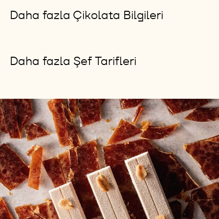
RUBY RB1' İ ŞİMDİ SATIN ALIN!
RUBY İLE İLK TANIŞANLARDAN BİRİ
OLUN ŞİMDİ REZERVE ET
Daha fazla Çikolata Bilgileri
Daha fazla Şef Tarifleri