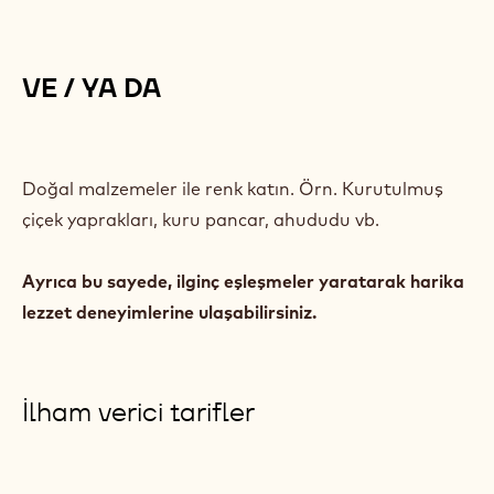
Bu durum nasıl çözülür?
Orijinal pH değerini geri kazanmak için meyvelerin
asitliği kullanılabilir. Örn. Meyve püresi, limon suyu
vb.
Orijinal Ruby rengi pH değeri 3.3-3.8
VE / YA DA
Doğal malzemeler ile renk katın. Örn. Kurutulmuş