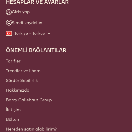
BÜLTEN
Sektör haberleri, yenilikler ve eğitimler için zanaatkar ve şef
topluluğumuza katılın. Spam içermez: e-posta tercihlerinizi
istediğiniz zaman değiştirebilirsiniz.
Topluluğumuza bugün katılın!
HESAPLAR VE AYARLAR
Giriş yap
Şimdi kaydolun
Türkiye - Türkçe
ÖNEMLİ BAĞLANTILAR
Footer