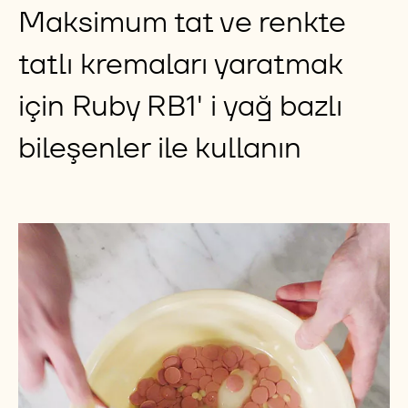
TEMPERLENMESI
Discover
Bazı ilham verici tarifler
Maksimum tat ve renkte
tatlı kremaları yaratmak
için Ruby RB1' i yağ bazlı
bileşenler ile kullanın