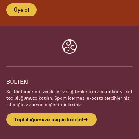
TOPLULUĞUMUZA BUGÜN
KATILIN!
Tutkulu şefler ve zanaatkarlardan oluşan küresel bir
topluluğun parçası olun. Callebaut ile ilham paylaşın,
yeni eserler keşfedin ve zanaatınızı geliştirin.
Üye ol
Website
info