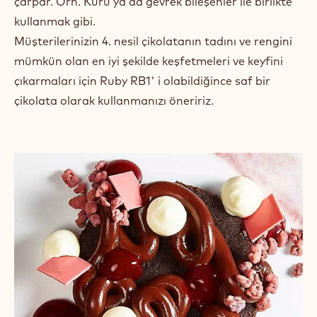
sonucu verir.
100% çikolata olarak tatlı
dekorasyonlarında vb.
Ruby RB1' i mümkün olduğu kadar en saf haliyle
kullanırsanız, kendine has rengi ve tadı o kadar göze
çarpar. Örn. Kuru ya da gevrek bileşenler ile birlikte
kullanmak gibi.
Müşterilerinizin 4. nesil çikolatanın tadını ve rengini
mümkün olan en iyi şekilde keşfetmeleri ve keyfini
çıkarmaları için Ruby RB1' i olabildiğince saf bir
çikolata olarak kullanmanızı öneririz.