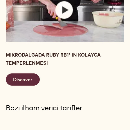
Son ürünü piyasaya sunmadan önce her zaman raf
ömrü testi gerçekleştirmenizi öneririz.
Video izle
MIKRODALGADA RUBY RB1' IN KOLAYCA