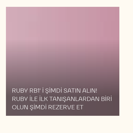
çiçek yaprakları, kuru pancar, ahududu vb.
Ayrıca bu sayede, ilginç eşleşmeler yaratarak harika
lezzet deneyimlerine ulaşabilirsiniz.
İlham verici tarifler