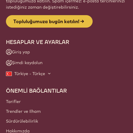
topluluğumuza katılın. Spam içermez: e-posta tercihlerinizi
istediğiniz zaman değiştirebilirsiniz.
Topluluğumuza bugün katılın!
HESAPLAR VE AYARLAR
Giriş yap
Şimdi kaydolun
Türkiye - Türkçe
ÖNEMLİ BAĞLANTILAR
Footer
Callebaut
Tarifler
Trendler ve Ilham
Sürdürülebilirlik
Hakkımızda