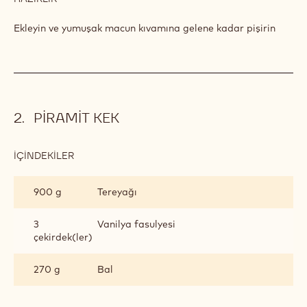
SICAK
ŞARAPLI
Ekleyin ve yumuşak macun kıvamına gelene kadar pişirin
MARZIPAN
PIRAMIT KEK
İÇINDEKILER
:
PIRAMIT
KEK
900 g
Tereyağı
3
Vanilya fasulyesi
çekirdek(ler)
270 g
Bal