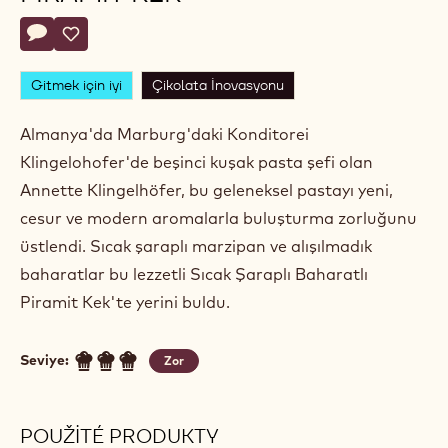
Actions
Yorum yaz
- Sıcak şaraplı baharatlı piramit kek
Kaydet
- Sıcak şaraplı baharatlı piramit kek
Gitmek için iyi
Çikolata İnovasyonu
Almanya'da Marburg'daki Konditorei
Klingelohofer'de beşinci kuşak pasta şefi olan
Annette Klingelhöfer, bu geleneksel pastayı yeni,
cesur ve modern aromalarla buluşturma zorluğunu
üstlendi. Sıcak şaraplı marzipan ve alışılmadık
baharatlar bu lezzetli Sıcak Şaraplı Baharatlı
Piramit Kek'te yerini buldu.
Seviye:
Zor
POUŽITÉ PRODUKTY