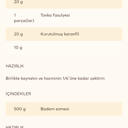
20 g
1
Tonka fasulyesi
parça(lar)
20 g
Kurutulmuş karanfil
10 g
HAZIRLIK
:
SICAK
ŞARAPLI
Birlikte kaynatın ve hacminin 1/4'üne kadar çektirin
MARZIPAN
İÇINDEKILER
:
SICAK
ŞARAPLI
500 g
Badem ezmesi
MARZIPAN
HAZIRLIK
: