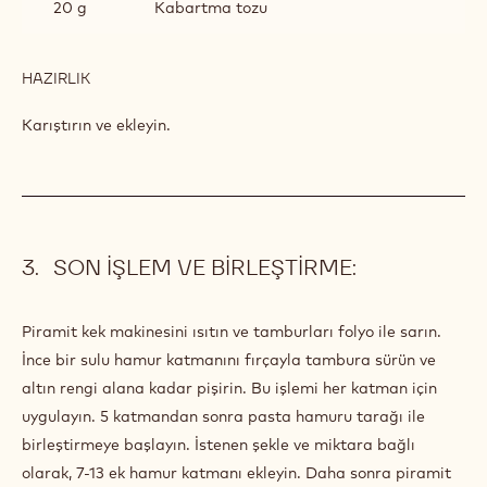
20 g
Kabartma tozu
HAZIRLIK
:
PIRAMIT
KEK
Karıştırın ve ekleyin.
SON IŞLEM VE BIRLEŞTIRME:
Piramit kek makinesini ısıtın ve tamburları folyo ile sarın.
İnce bir sulu hamur katmanını fırçayla tambura sürün ve
altın rengi alana kadar pişirin. Bu işlemi her katman için
uygulayın. 5 katmandan sonra pasta hamuru tarağı ile
birleştirmeye başlayın. İstenen şekle ve miktara bağlı
olarak, 7-13 ek hamur katmanı ekleyin. Daha sonra piramit