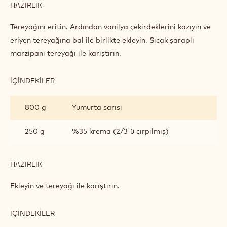
HAZIRLIK
:
PIRAMIT
KEK
Tereyağını eritin. Ardından vanilya çekirdeklerini kazıyın ve
eriyen tereyağına bal ile birlikte ekleyin. Sıcak şaraplı
marzipanı tereyağı ile karıştırın.
İÇINDEKILER
:
PIRAMIT
KEK
800 g
Yumurta sarısı
250 g
%35 krema (2/3'ü çırpılmış)
HAZIRLIK
:
PIRAMIT
KEK
Ekleyin ve tereyağı ile karıştırın.
İÇINDEKILER
:
PIRAMIT