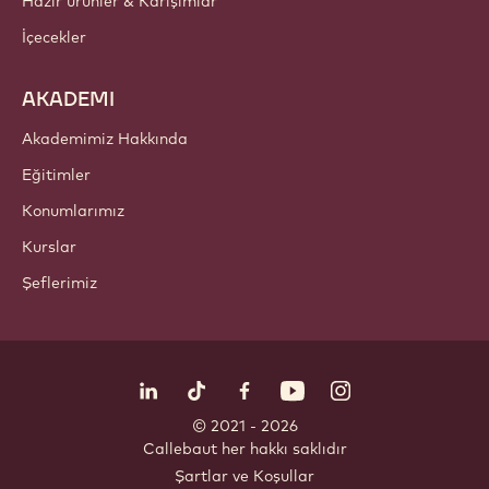
Hazır ürünler & Karışımlar
İçecekler
AKADEMI
Akademimiz Hakkında
Eğitimler
Konumlarımız
Kurslar
Şeflerimiz
Bizi takip edin
LinkedIn
TikTok
Opens in a new window.
Opens in a new window.
Facebook
YouTube
Opens in a new window
Instagram
Opens in a new w
Opens in
© 2021 - 2026
Callebaut
.
her hakkı saklıdır
Footer
Şartlar ve Koşullar