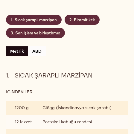
Sıcak şaraplı marzipan
Piramit kek
Son işlem ve birleştirme:
Metrik
ABD
SICAK ŞARAPLI MARZIPAN
İÇINDEKILER
:
SICAK
ŞARAPLI
1200 g
Glögg (İskandinavya sıcak şarabı)
MARZIPAN
12 lezzet
Portakal kabuğu rendesi