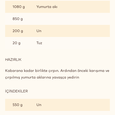
KEK
1080 g
Yumurta akı
850 g
200 g
Un
20 g
Tuz
HAZIRLIK
:
PIRAMIT
KEK
Kabarana kadar birlikte çırpın. Ardından önceki karışıma ve
çırpılmış yumurta aklarına yavaşça yedirin
İÇINDEKILER
:
PIRAMIT
KEK
550 g
Un