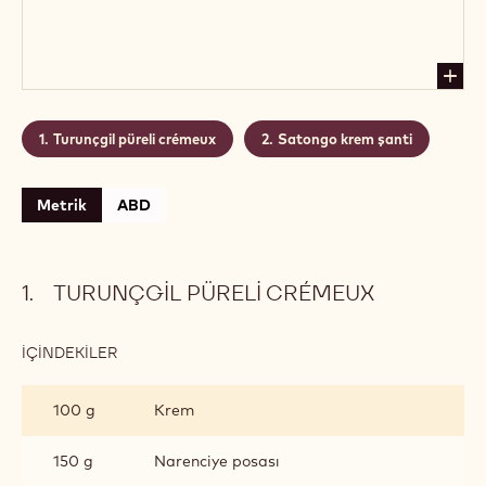
Turunçgil püreli crémeux
Satongo krem şanti
Metrik
ABD
TURUNÇGIL PÜRELI CRÉMEUX
İÇINDEKILER
:
TURUNÇGIL
PÜRELI
100 g
Krem
CRÉMEUX
150 g
Narenciye posası