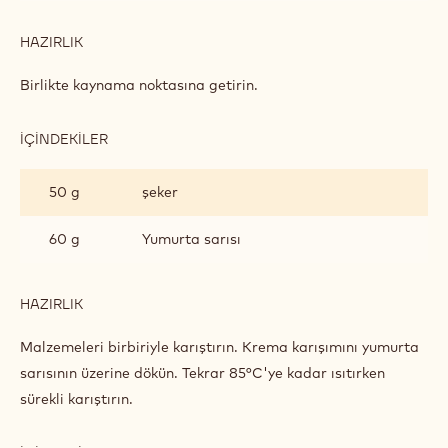
HAZIRLIK
:
TURUNÇGIL
PÜRELI
Birlikte kaynama noktasına getirin.
CRÉMEUX
İÇINDEKILER
:
TURUNÇGIL
PÜRELI
50 g
şeker
CRÉMEUX
60 g
Yumurta sarısı
HAZIRLIK
:
TURUNÇGIL
PÜRELI
Malzemeleri birbiriyle karıştırın. Krema karışımını yumurta
CRÉMEUX
sarısının üzerine dökün. Tekrar 85°C'ye kadar ısıtırken
sürekli karıştırın.