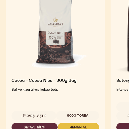
Cocoa - Cocoa Nibs - 800g Bag
Saton
Saf ve kızartılmış kakao tadı.
Intense
Uygun boyutlar
Uygun 
800G TORBA
KARŞILAŞTIR
-
COCOA
-
DETAYLI BILGI
HEMEN AL