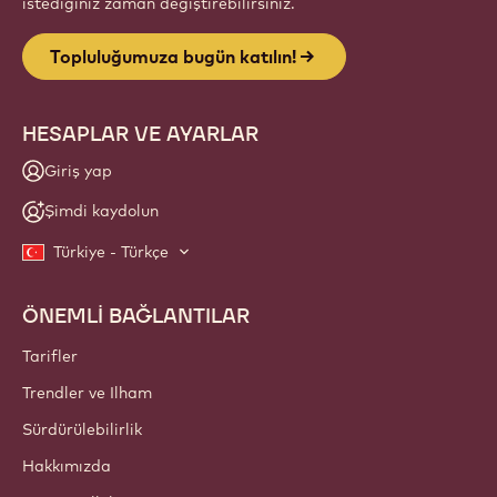
istediğiniz zaman değiştirebilirsiniz.
Topluluğumuza bugün katılın!
HESAPLAR VE AYARLAR
Giriş yap
Şimdi kaydolun
Türkiye - Türkçe
ÖNEMLİ BAĞLANTILAR
Footer
Callebaut
Tarifler
Trendler ve Ilham
Sürdürülebilirlik
Hakkımızda