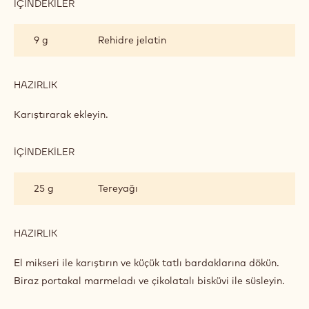
İÇINDEKILER
:
TURUNÇGIL
PÜRELI
9 g
Rehidre jelatin
CRÉMEUX
HAZIRLIK
:
TURUNÇGIL
PÜRELI
Karıştırarak ekleyin.
CRÉMEUX
İÇINDEKILER
:
TURUNÇGIL
PÜRELI
25 g
Tereyağı
CRÉMEUX
HAZIRLIK
:
TURUNÇGIL
PÜRELI
El mikseri ile karıştırın ve küçük tatlı bardaklarına dökün.
CRÉMEUX
Biraz portakal marmeladı ve çikolatalı bisküvi ile süsleyin.