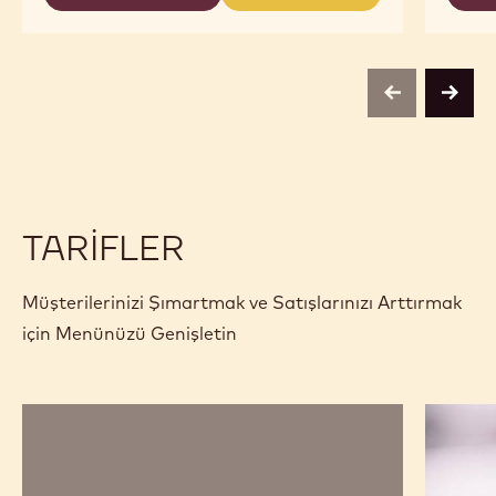
-
-
COCOA
COCOA
COCOA
NIBS
-
-
-
COCOA
COCOA
800G
NIBS
NIBS
BAG
-
-
previous
next
800G
800G
BAG
BAG
TARIFLER
Müşterilerinizi Şımartmak ve Satışlarınızı Arttırmak
için Menünüzü Genişletin
Ruby
Espress
Çikolata
Karamel
ve
Bouche