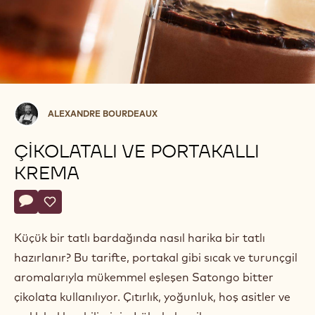
Alexandre
ALEXANDRE BOURDEAUX
Bourdeaux
ÇIKOLATALI VE PORTAKALLI
KREMA
Actions
Yorum yaz
- Çikolatalı ve portakallı krema
Kaydet
- Çikolatalı ve portakallı krema
Küçük bir tatlı bardağında nasıl harika bir tatlı
hazırlanır? Bu tarifte, portakal gibi sıcak ve turunçgil
aromalarıyla mükemmel eşleşen Satongo bitter
çikolata kullanılıyor. Çıtırlık, yoğunluk, hoş asitler ve