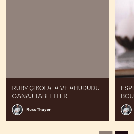
Ahududu
Ganaj
Tabletler
RUBY ÇIKOLATA VE AHUDUDU
ESP
GANAJ TABLETLER
BOU
Russ
Russ
Russ Thayer
Thayer
Thay