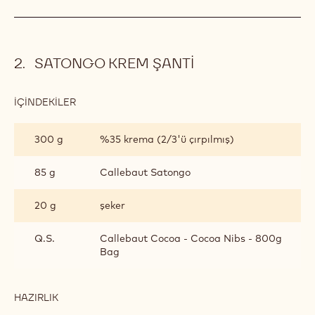
SATONGO KREM ŞANTI
İÇINDEKILER
:
SATONGO
KREM
300 g
%35 krema (2/3'ü çırpılmış)
ŞANTI
85 g
Callebaut Satongo
20 g
şeker
Q.S.
Callebaut Cocoa - Cocoa Nibs - 800g
Bag
HAZIRLIK
:
SATONGO