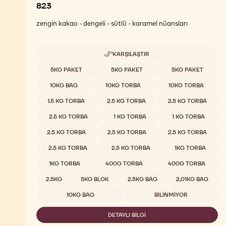
823
zengin kakao - dengeli - sütlü - karamel nüansları
KARŞILAŞTIR
-
823
Uygun boyutlar
5KG PAKET
5KG PAKET
5KG PAKET
10KG BAG
10KG TORBA
10KG TORBA
1.5 KG TORBA
2.5 KG TORBA
2.5 KG TORBA
2.5 KG TORBA
1 KG TORBA
1 KG TORBA
2.5 KG TORBA
2.5 KG TORBA
2.5 KG TORBA
2.5 KG TORBA
2.5 KG TORBA
1KG TORBA
1KG TORBA
400G TORBA
400G TORBA
2.5KG
5KG BLOK
2.5KG BAG
2,01KG BAG
10KG BAG
BILINMIYOR
DETAYLI BILGI
-