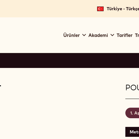
Türkiye - Türkç
Main
Ürünler
Akademi
Tarifler
T
navigation
Callebaut
T
PO
Aş
Met