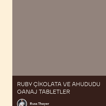
Ahududu
Ganaj
Tabletler
RUBY ÇIKOLATA VE AHUDUDU
GANAJ TABLETLER
Russ
Russ Thayer