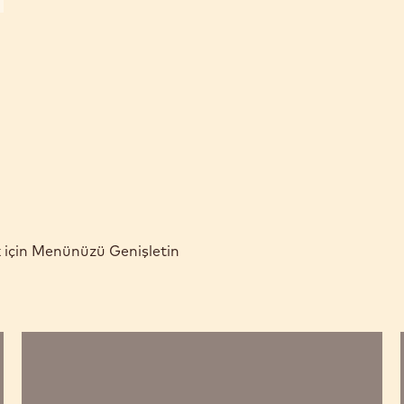
k için Menünüzü Genişletin
Renkli
Fındık
Tabletleri