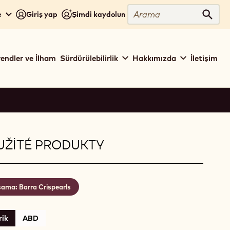
Arama
e
Giriş yap
Şimdi kaydolun
Aram
rendler ve İlham
Sürdürülebilirlik
Hakkımızda
İletişim
UŽITÉ PRODUKTY
ama: Barra Crispearls
rik
ABD