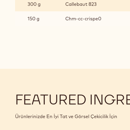
BARRA
300 g
Callebaut 823
CRISPEARLS
150 g
Chm-cc-crispe0
FEATURED INGR
Ürünlerinizde En İyi Tat ve Görsel Çekicilik İçin