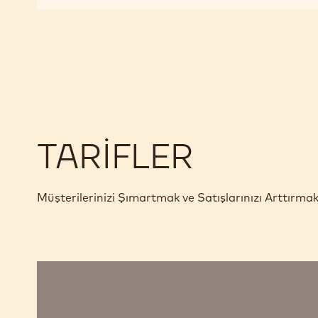
823
TARIFLER
Müşterilerinizi Şımartmak ve Satışlarınızı Arttırma
Ruby
Çikolata
ve