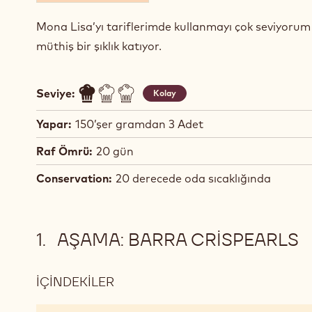
Mona Lisa’yı tariflerimde kullanmayı çok seviyoru
müthiş bir şıklık katıyor.
Seviye:
Kolay
Yapar:
150’şer gramdan 3 Adet
Raf Ömrü:
20 gün
Conservation:
20 derecede oda sıcaklığında
AŞAMA: BARRA CRISPEARLS
İÇINDEKILER
:
AŞAMA: