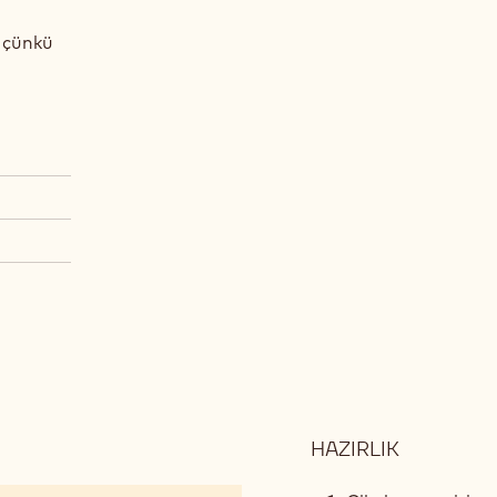
m çünkü
HAZIRLIK
:
AŞAMA: