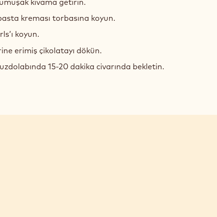
 yumuşak kıvama getirin.
LS
 pasta kreması torbasına koyun.
rls’ı koyun.
ine erimiş çikolatayı dökün.
buzdolabında 15-20 dakika civarında bekletin.