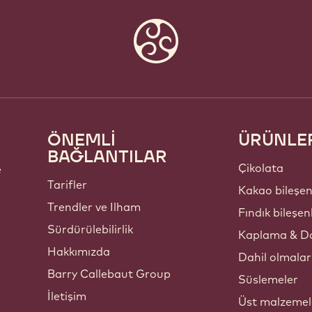
ÖNEMLİ
ÜRÜNLE
Footer
BAĞLANTILAR
Callebaut
Çikolata
e
Tarifler
Kakao bileşen
Trendler ve Ilham
Fındık bileşen
Sürdürülebilirlik
Kaplama & Do
Hakkımızda
Dahil olmalar
Barry Callebaut Group
Süslemeler
İletişim
Üst malzemel