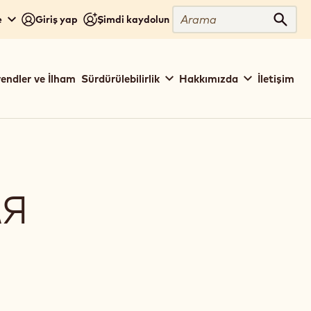
Arama
e
Giriş yap
Şimdi kaydolun
Aram
rendler ve İlham
Sürdürülebilirlik
Hakkımızda
İletişim
ЛЯ