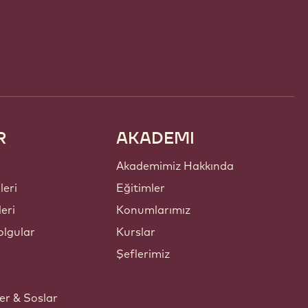
R
AKADEMI
Akademimiz Hakkında
leri
Eğitimler
leri
Konumlarımız
lgular
Kurslar
Şeflerimiz
er & Soslar