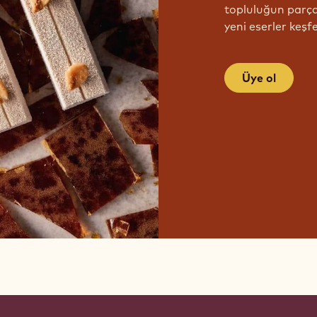
topluluğun parças
yeni eserler keşfe
Üye ol