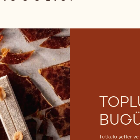
TOP
BUGÜ
Tutkulu şefler v