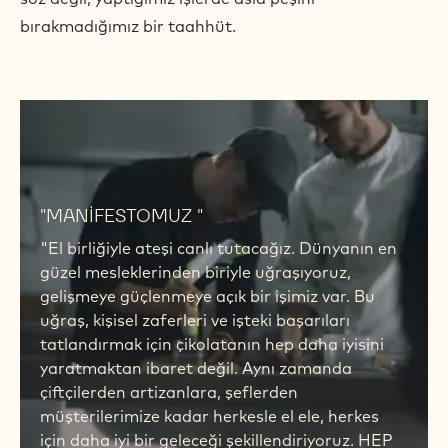
Müşterilerinizin kalbini kazanmanızı sağlayacak
kakao ve çikolata ürünleriyle birlikte daima
yanınızdayız. İşinizi en iyi şekilde yapmanıza yardımcı
olmak için buradayız. Şartlar ne olursa olsun!
Yüzyıldır hedefimiz bu oldu: Ustalığınızı her gün
konuşturmanız için, şeflerin tercih ettiği En Kaliteli
Belçika Çikolatasını yaratmak. Bu, bizim için boş bir
söz değil, yaptığımız işlerde asla peşini
bırakmadığımız bir taahhüt.