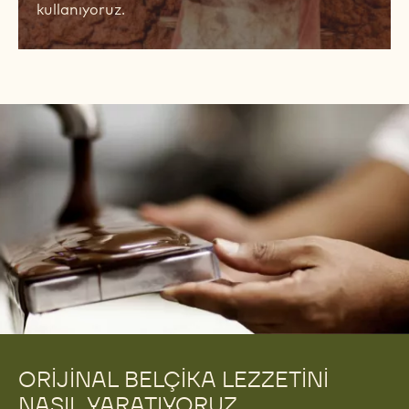
SÜRDÜRÜLEBİLİR YOLLA ÜRETİLEN
KAKAO ÇİKOLATALARIMIZIN KALBİDİR
Cocoa Horizons programı aracılığıyla
doğrudan kakao üretici kooperatifleriyle
işbirliği yapıyor, böylece çikolatamızın kalbi ve
ruhu demek olan Callebaut kakao likörü
(kitlesi) için sadece %100 sürdürülebilir ve izi
sürülebilir olan kakao çekirdeklerini
kullanıyoruz.