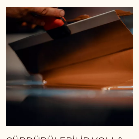
GURURLUYUZ
Farklı ülkelerde yapılan lezzet testleri ve
araştırmalarda Callebaut, Belçika çikolataları içinde
şeflerin kullanmayı en çok tercih ettiği marka olarak
kendini gösterdi. Testlerin ortaya koyduğuna göre
çikolatalarımız lezzetleriyle tüm dünyada beğenildiği
gibi her 10 Belçikalı tüketiciden 7’sinin de gözdesi.*