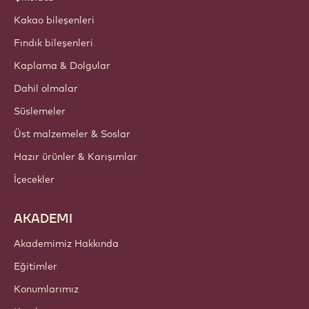
Hakkımızda
Barry Callebaut Group
İletişim
Bülten
Nereden satın alabilirim?
ÜRÜNLER
Çikolata
Kakao bileşenleri
Fındık bileşenleri
Kaplama & Dolgular
Dahil olmalar
Süslemeler
Üst malzemeler & Soslar