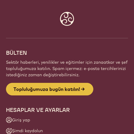
TOPLULUĞUMUZA BUGÜN
KATILIN!
Tutkulu şefler ve zanaatkarlardan oluşan küresel bir
topluluğun parçası olun. Callebaut ile ilham paylaşın,
yeni eserler keşfedin ve zanaatınızı geliştirin.
Üye ol
Website
info
BÜLTEN