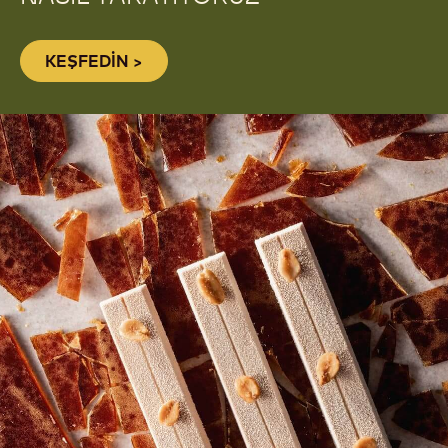
ORİJİNAL BELÇİKA LEZZETİNİ
NASIL YARATIYORUZ
KEŞFEDİN >