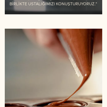
"MANİFESTOMUZ "
"El birliğiyle ateşi canlı tutacağız. Dünyanın en
güzel mesleklerinden biriyle uğraşıyoruz,
gelişmeye güçlenmeye açık bir işimiz var. Bu
uğraş, kişisel zaferleri ve işteki başarıları
tatlandırmak için çikolatanın hep daha iyisini
yaratmaktan ibaret değil. Aynı zamanda
çiftçilerden artizanlara, şeflerden
müşterilerimize kadar herkesle el ele, herkes
için daha iyi bir geleceği şekillendiriyoruz. HEP
BİRLİKTE USTALIĞIMIZI KONUŞTURUYORUZ."