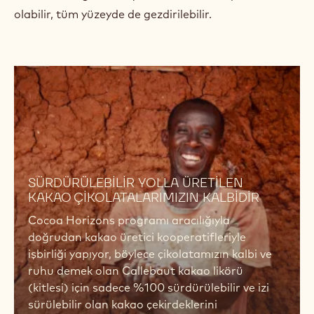
• Doz ayarı yapılması, eritmesi ve istikrarlı bir kıvam
tutturması kolaydır.
• Sertliği, parlaklığı ve esnekliğiyle daima
mükemmeldir.
• Çok çeşitli malzeme türleriyle eşleştirilmesi
mümkün olan bir çikolata tadı sunar.
• En özel uygulamalara bile uyum sağlayacak farklı
akışkanlık değerleri sayesinde ince bir kaplama da
olabilir, tüm yüzeyde de gezdirilebilir.