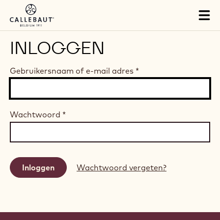
Skip to main content
Tog
mai
nav
INLOGGEN
Gebruikersnaam of e-mail adres
*
Wachtwoord
*
Wachtwoord vergeten?