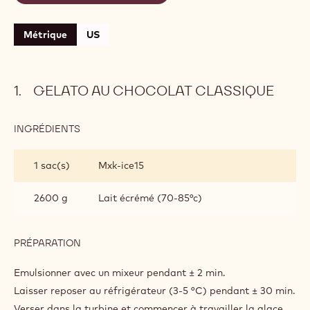
Métrique
US
GELATO AU CHOCOLAT CLASSIQUE
INGRÉDIENTS
:
GELATO
AU
1 sac(s)
Mxk-ice15
CHOCOLAT
CLASSIQUE
2600 g
Lait écrémé (70-85°c)
PRÉPARATION
:
GELATO
AU
Emulsionner avec un mixeur pendant ± 2 min.
CHOCOLAT
Laisser reposer au réfrigérateur (3-5 °C) pendant ± 30 min.
CLASSIQUE
Verser dans la turbine et commencer à travailler la glace.