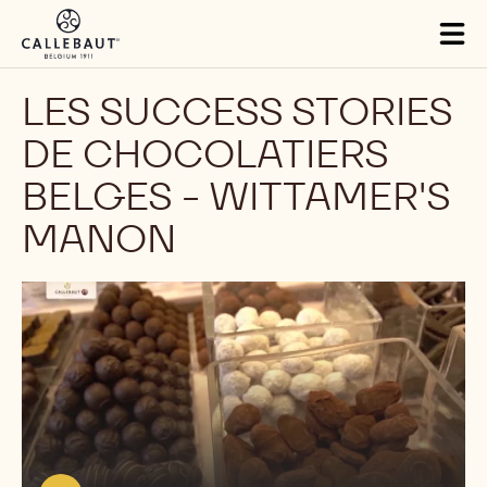
Skip to main content
Tog
mai
nav
LES SUCCESS STORIES
DE CHOCOLATIERS
BELGES - WITTAMER'S
MANON
Lire
la
vidéo:
https://youtu.be/cMOuZegPODo?