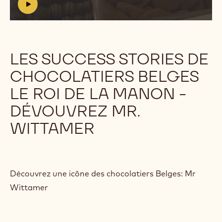
list=PLP_yKEeSeKt1ZY-
h
vysmB2fbkjpdU0QjLn&cc_lang_pref=fr
t
t
p
s
LES SUCCESS STORIES DE
:
CHOCOLATIERS BELGES
/
/
LE ROI DE LA MANON -
y
o
DÉVOUVREZ MR.
u
WITTAMER
t
u
.
b
e
Découvrez une icône des chocolatiers Belges: Mr
/
c
Wittamer
M
O
u