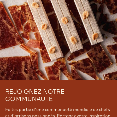
Q
j
L
n
&
c
c
_
l
a
n
g
_
p
r
e
REJOIGNEZ NOTRE
f
COMMUNAUTÉ
=
f
r
Faites partie d'une communauté mondiale de chefs
et d'artisans passionnés. Partagez votre inspiration,