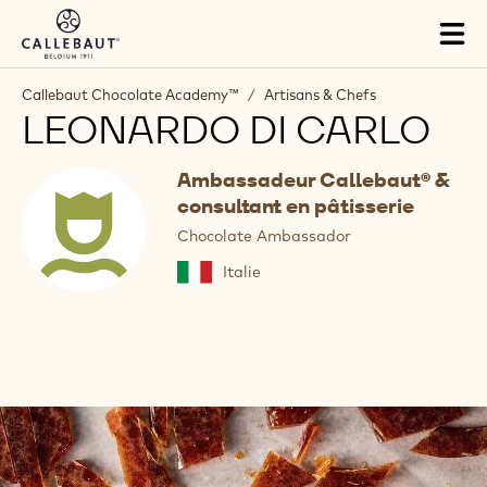
Skip to main content
Tog
mai
nav
Callebaut Chocolate Academy™
/
Artisans & Chefs
LEONARDO DI CARLO
Ambassadeur Callebaut® &
consultant en pâtisserie
Chocolate Ambassador
Italie