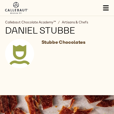
Skip to main content
Tog
mai
nav
Callebaut Chocolate Academy™
/
Artisans & Chefs
DANIEL STUBBE
Stubbe Chocolates