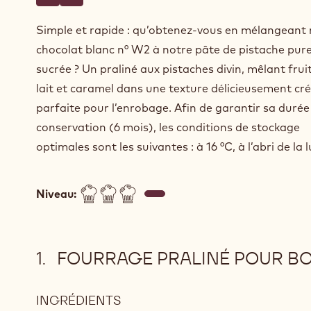
Écrire un commentaire
- Praliné aux pistaches pour enrobage
Sauvegarder
- Praliné aux pistaches pour enrobage
Simple et rapide : qu’obtenez-vous en mélangeant 
chocolat blanc n° W2 à notre pâte de pistache pur
sucrée ? Un praliné aux pistaches divin, mêlant fruit
lait et caramel dans une texture délicieusement cr
parfaite pour l’enrobage. Afin de garantir sa durée
conservation (6 mois), les conditions de stockage
optimales sont les suivantes : à 16 °C, à l’abri de la 
Niveau:
FOURRAGE PRALINÉ POUR B
INGRÉDIENTS
: