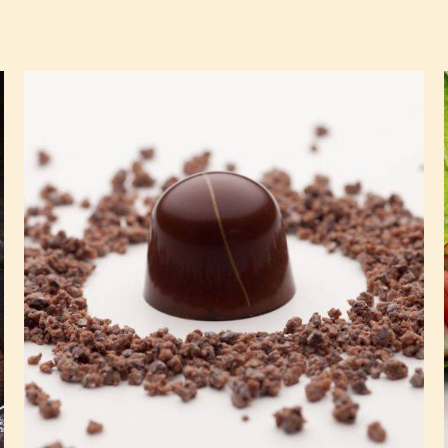
Ganache
Alto
El
Sol