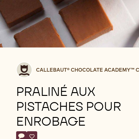
Callebaut®
CALLEBAUT® CHOCOLATE ACADEMY™ C
CHOCOLATE
ACADEMY™
PRALINÉ AUX
centre
Belgium
PISTACHES POUR
ENROBAGE
Actions