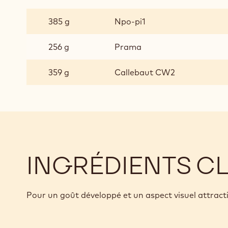
FOURRAGE
PRALINÉ
385 g
Npo-pi1
POUR
BONBONS
256 g
Prama
ENROBÉS
359 g
Callebaut CW2
INGRÉDIENTS C
Pour un goût développé et un aspect visuel attracti