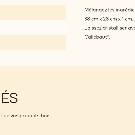
FOU
PRAL
Mélangez les ingrédie
POU
38 cm x 28 cm x 1 cm.
BON
Laissez cristalliser 
ENR
Callebaut®.
LÉS
f de vos produits finis