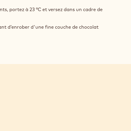
RRAGE
INÉ
nts, portez à 23 °C et versez dans un cadre de
R
BONS
avant d’enrober d'une fine couche de chocolat
OBÉS