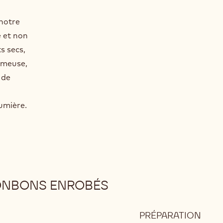
notre
e et non
s secs,
émeuse,
 de
lumière.
ONBONS ENROBÉS
PRÉPARATION
: