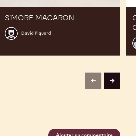
S’MORE MACARON
David
David Piquard
Piquard
N
D
previous
next
Ajouter un commentaire