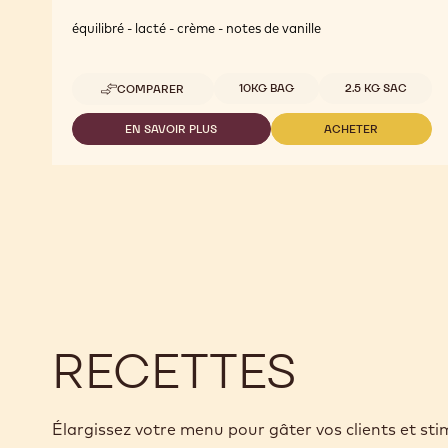
équilibré - lacté - crème - notes de vanille
Tailles disponibles
10KG BAG
2.5 KG SAC
COMPARER
-
CW2
EN SAVOIR PLUS
ACHETER
-
-
CW2
CW2
RECETTES
Élargissez votre menu pour gâter vos clients et sti