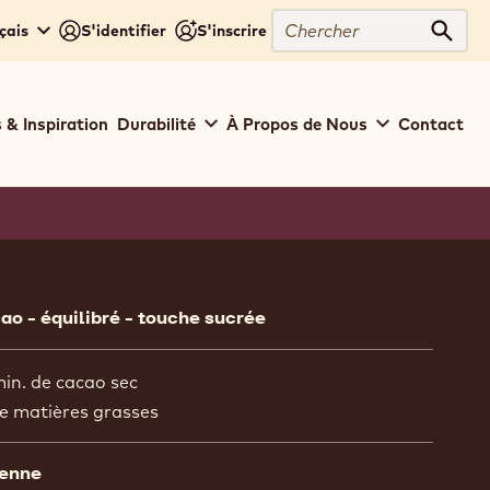
Chercher
çais
S'identifier
S'inscrire
Cher
 & Inspiration
Durabilité
À Propos de Nous
Contact
ion
ao - équilibré - touche sucrée
in. de cacao sec
e matières grasses
yenne