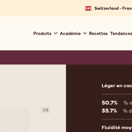
Switzerland - Fran
Main
Produits
Académie
Recettes
Tendances
navigation
Callebaut
Product
informat
Léger en cac
50.7%
% m
35.7%
1
/
3
% d
Fluidité mo