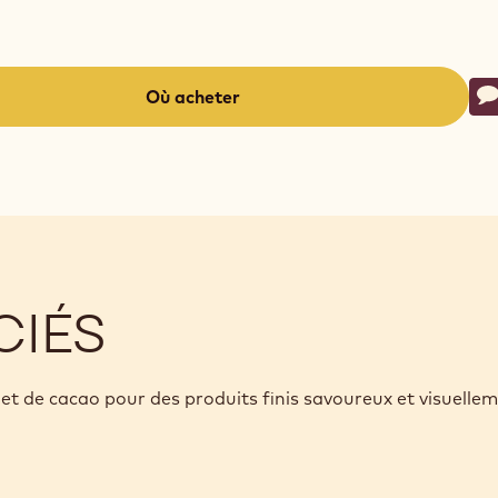
Ac
Où acheter
É
-
(opens
a
modal
window)
CIÉS
et de cacao pour des produits finis savoureux et visuelle