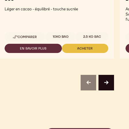
Léger en cacao - équilibré - touche sucrée
A
S
f
Tailles disponibles
10KG BAG
2.5 KG SAC
COMPARER
-
805
EN SAVOIR PLUS
ACHETER
-
-
805
805
previous
next