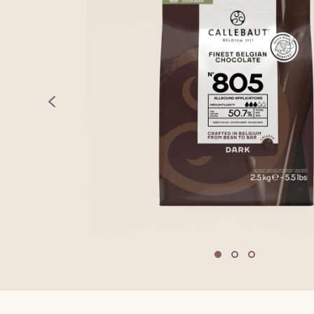
previous
Move to slide 1
Move to slide 2
Move to sli