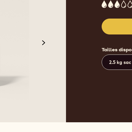
3
next
Tailles disp
2.5 kg sac
de 3