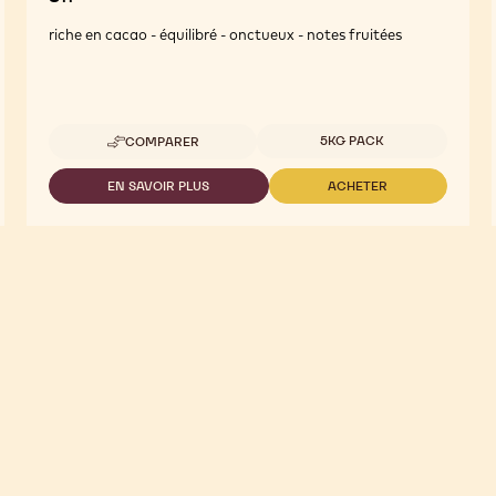
riche en cacao - équilibré - onctueux - notes fruitées
Tailles disponibles
5KG PACK
COMPARER
-
811
EN SAVOIR PLUS
ACHETER
-
-
811
811