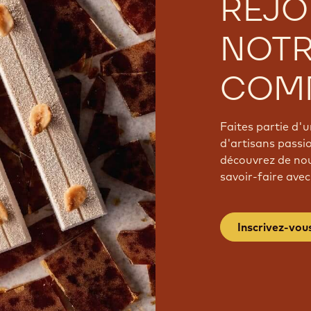
REJO
NOT
COM
Faites partie d
d'artisans passi
découvrez de nou
savoir-faire avec
Inscrivez-vou