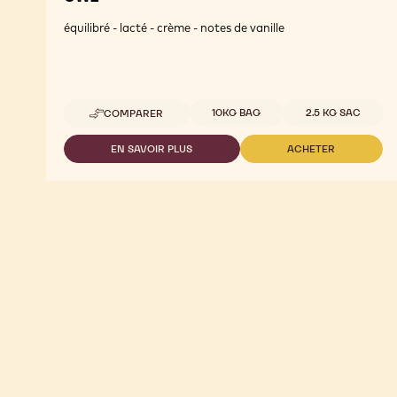
équilibré - lacté - crème - notes de vanille
Tailles disponibles
10KG BAG
2.5 KG SAC
COMPARER
-
CW2
EN SAVOIR PLUS
ACHETER
-
-
CW2
CW2