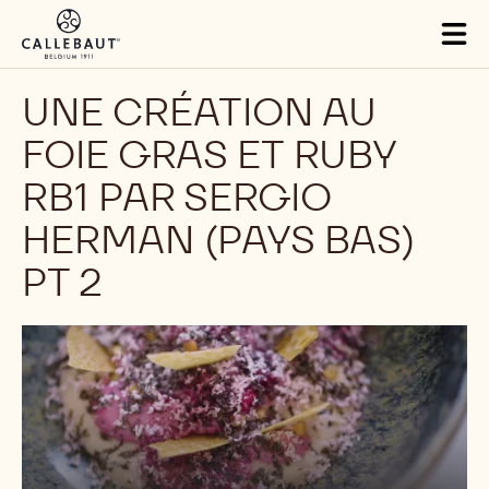
Skip to main content
Tog
mai
nav
UNE CRÉATION AU
FOIE GRAS ET RUBY
RB1 PAR SERGIO
HERMAN (PAYS BAS)
PT 2
Lire
la