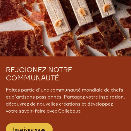
.
c
o
m
/
w
a
t
c
h
?
REJOIGNEZ NOTRE
v
=
COMMUNAUTÉ
L
e
Faites partie d'une communauté mondiale de chefs
i
et d'artisans passionnés. Partagez votre inspiration,
i
découvrez de nouvelles créations et développez
M
votre savoir-faire avec Callebaut.
O
t
6
Inscrivez-vous