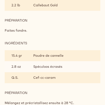
DORÉ
2.2 lb
Callebaut Gold
CANNELLE
ET
SPECULOOS
PRÉPARATION
:
TABLETTES
DORÉ
Faites fondre.
CANNELLE
ET
SPECULOOS
INGRÉDIENTS
:
TABLETTES
DORÉ
15.4 gr
Poudre de cannelle
CANNELLE
ET
SPECULOOS
2.8 oz
Spéculoos écrasés
Q.S.
Cef-cc-caram
PRÉPARATION
:
TABLETTES
DORÉ
Mélangez et précristallisez ensuite à 28 °C.