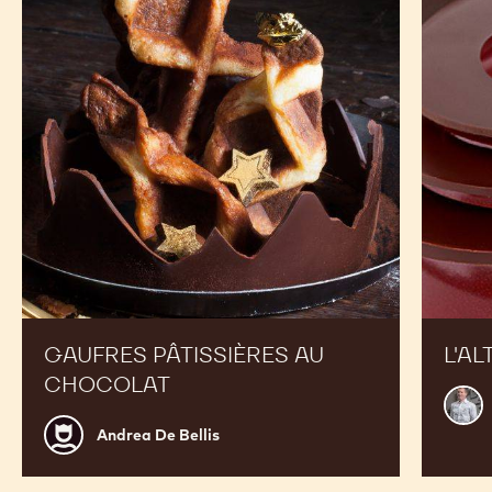
au
chocolat
GAUFRES PÂTISSIÈRES AU
L'AL
CHOCOLAT
Mart
Diez
Andrea
Andrea De Bellis
De
Bellis