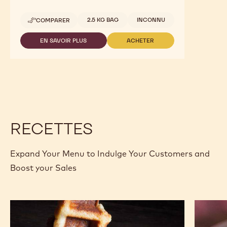
Tailles disponibles
2.5 KG BAG
INCONNU
COMPARER
-
GOLD
EN SAVOIR PLUS
ACHETER
-
-
GOLD
GOLD
RECETTES
Expand Your Menu to Indulge Your Customers and
Boost your Sales
Gaufres
L'Alto
pâtissières