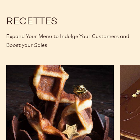
RECETTES
Expand Your Menu to Indulge Your Customers and
Boost your Sales
Gaufres
Opéra
pâtissières
au
chocolat