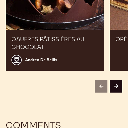
GAUFRES PÂTISSIÈRES AU
OPÉ
CHOCOLAT
Andrea
Andrea De Bellis
De
Bellis
previous
next
COMMENTS