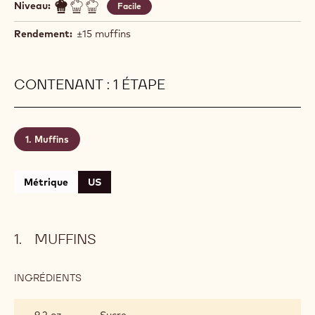
Niveau:
Facile
Rendement:
±15 muffins
CONTENANT : 1 ÉTAPE
Muffins
Métrique
US
MUFFINS
INGRÉDIENTS
:
MUFFINS
9.2 oz
Sucre