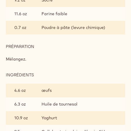
11.6 oz
Farine faible
0.7 oz
Poudre à pâte (levure chimique)
PRÉPARATION
:
MUFFINS
Mélangez.
INGRÉDIENTS
:
MUFFINS
4.6 oz
œufs
6.3 oz
Huile de tournesol
10.9 oz
Yoghurt